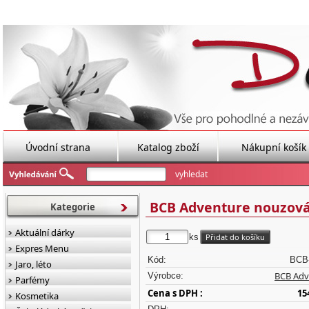
Úvodní strana
Katalog zboží
Nákupní košík
BCB Adventure nouzová 
Kategorie
Aktuální dárky
ks
Expres Menu
Kód:
BCB
Jaro, léto
BCB Adv
Výrobce:
Parfémy
Cena s DPH :
15
Kosmetika