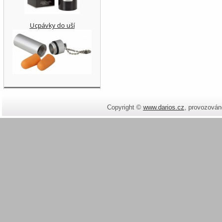
Ucpávky do uší
Copyright ©
www.darios.cz
,
provozován