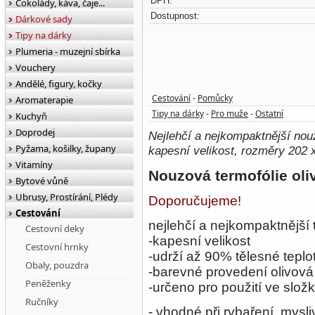
DPH:
Čokolády, káva, čaje...
Dostupnost:
Dárkové sady
Tipy na dárky
Plumeria - muzejní sbírka
Vouchery
Andělé, figury, kočky
Cestování
Pomůcky
Aromaterapie
-
Tipy na dárky
Pro muže
Ostatní
-
-
Kuchyň
Doprodej
Nejlehčí a nejkompaktnější nou
Pyžama, košilky, župany
kapesní velikost, rozměry 202 
Vitamíny
Nouzová termofólie oli
Bytové vůně
Ubrusy, Prostírání, Plédy
Doporučujeme!
Cestování
nejlehčí a nejkompaktnější
Cestovní deky
-kapesní velikost
Cestovní hrnky
-udrží až 90% tělesné teplo
Obaly, pouzdra
-barevné provedení olivová 
Peněženky
-určeno pro použití ve sl
Ručníky
- vhodné při rybaření, mysl