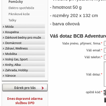
Pomůcky
- hmotnost 50 g
Elektro spotřebiče
Piknikové koše
- rozměry 202 x 132 cm
Tašky
- barva olivová
Móda
Koupelna
Váš dotaz
BCB Adventure
Dárkové bedny pro muže
Domácnost
Vaše jméno, příjmení, firma:
*
Zdraví, Wellness
Váš email:
*
Mobilita
Váš telefon:
*
Volný čas, Sport
Knihy, Alba
Zahrada, Hobby
Váš dotaz:
*
Vánoce
Dárek pro Vás
opiště kód:
*
Dnes dopravné zdarma
službou DPD