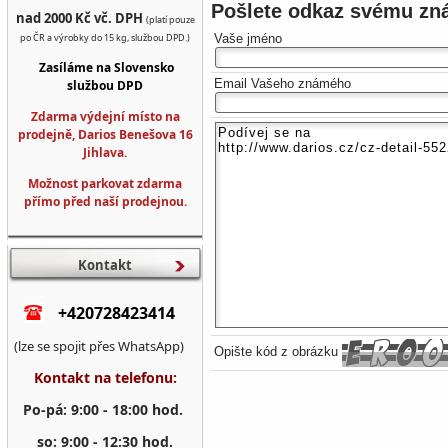
Pošlete odkaz svému z
nad 2000 Kč vč. DPH
(platí pouze
po ČR a výrobky do 15 kg, službou DPD.)
Vaše jméno
Zasíláme na Slovensko
Email Vašeho známého
službou DPD
Zdarma výdejní místo na
prodejně, Darios Benešova 16
Jihlava.
Možnost parkovat zdarma
přímo před naší prodejnou.
Kontakt
+420728423414
(lze se spojit přes WhatsApp)
Opište kód z obrázku
Kontakt na telefonu:
Po-pá: 9:00 - 18:00 hod.
so: 9:00 - 12:30 hod.