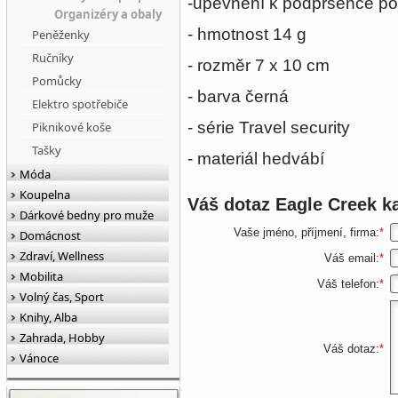
-upevnění k podprsence p
Organizéry a obaly
- hmotnost 14 g
Peněženky
Ručníky
- rozměr 7 x 10 cm
Pomůcky
- barva černá
Elektro spotřebiče
- série Travel security
Piknikové koše
Tašky
- materiál hedvábí
Móda
Koupelna
Váš dotaz
Eagle Creek k
Dárkové bedny pro muže
Vaše jméno, příjmení, firma:
*
Domácnost
Zdraví, Wellness
Váš email:
*
Mobilita
Váš telefon:
*
Volný čas, Sport
Knihy, Alba
Zahrada, Hobby
Váš dotaz:
*
Vánoce