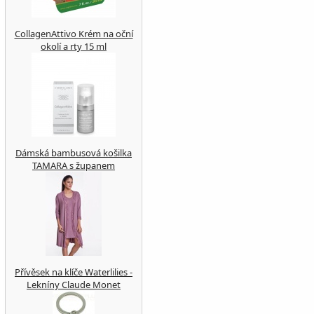
CollagenAttivo Krém na oční
okolí a rty 15 ml
Dámská bambusová košilka
TAMARA s županem
Přívěsek na klíče Waterlilies -
Lekníny Claude Monet