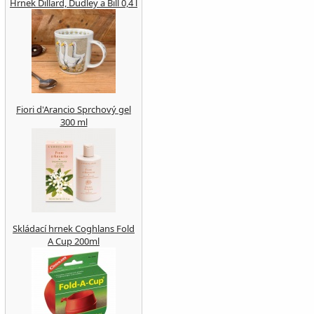
Hrnek Dillard, Dudley a Bill 0,4 l
Fiori d'Arancio Sprchový gel
300 ml
Skládací hrnek Coghlans Fold
A Cup 200ml