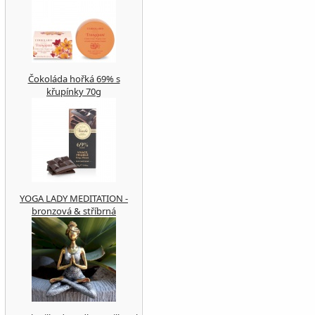
Čokoláda hořká 69% s
křupínky 70g
YOGA LADY MEDITATION -
bronzová & stříbrná