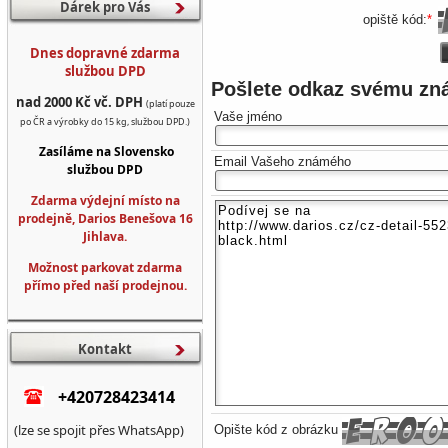
Dárek pro Vás
opiště kód:
*
Dnes dopravné zdarma
službou DPD
Pošlete odkaz svému z
nad 2000 Kč vč. DPH
(platí pouze
Vaše jméno
po ČR a výrobky do 15 kg, službou DPD.)
Zasíláme na Slovensko
Email Vašeho známého
službou DPD
Zdarma výdejní místo na
prodejně, Darios Benešova 16
Jihlava.
Možnost parkovat zdarma
přímo před naší prodejnou.
Kontakt
+420728423414
(lze se spojit přes WhatsApp)
Opište kód z obrázku