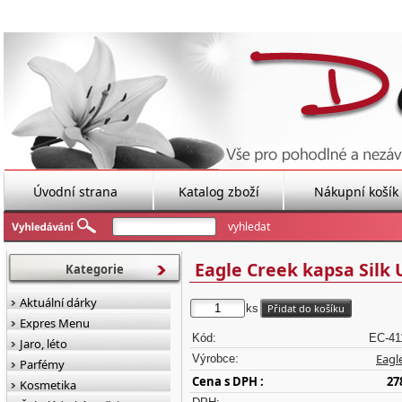
Úvodní strana
Katalog zboží
Nákupní košík
Eagle Creek kapsa Silk
Kategorie
Aktuální dárky
ks
Expres Menu
Kód:
EC-41
Jaro, léto
Eagl
Výrobce:
Parfémy
Cena s DPH :
27
Kosmetika