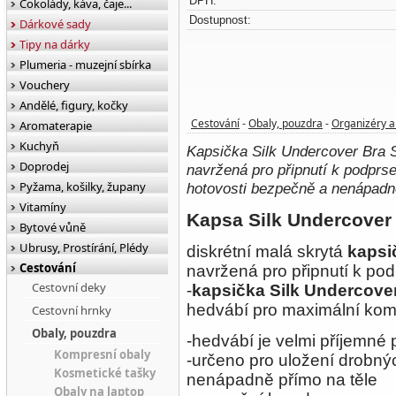
DPH:
Čokolády, káva, čaje...
Dostupnost:
Dárkové sady
Tipy na dárky
Plumeria - muzejní sbírka
Vouchery
Andělé, figury, kočky
Cestování
Obaly, pouzdra
Organizéry a
Aromaterapie
-
-
Kuchyň
Kapsička Silk Undercover Bra 
Doprodej
navržená pro připnutí k podprs
Pyžama, košilky, župany
hotovosti bezpečně a nenápadně
Vitamíny
Kapsa Silk Undercover 
Bytové vůně
Ubrusy, Prostírání, Plédy
diskrétní malá skrytá
kapsi
Cestování
navržená pro připnutí k po
Cestovní deky
-
kapsička
Silk Undercove
hedvábí pro maximální komf
Cestovní hrnky
Obaly, pouzdra
-hedvábí je velmi příjemné 
Kompresní obaly
-určeno pro uložení drobný
Kosmetické tašky
nenápadně přímo na těle
Obaly na laptop