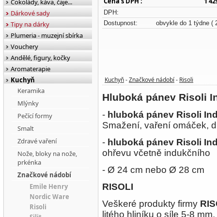
Cena s DPH :
1 42
Čokolády, káva, čaje...
Dárkové sady
DPH:
Dostupnost:
obvykle do 1 týdne
( 
Tipy na dárky
Plumeria - muzejní sbírka
Vouchery
Andělé, figury, kočky
Aromaterapie
Kuchyň
Kuchyň
Značkové nádobí
Risoli
-
-
Keramika
Hluboká pánev Risoli I
Mlýnky
-
hluboká pánev Risoli In
Pečící formy
Smažení, vaření omáček, d
Smalt
Zdravé vaření
-
hluboká pánev Risoli In
ohřevu včetně indukčního
Nože, bloky na nože,
prkénka
- Ø 24 cm nebo Ø 28 cm
Značkové nádobí
RISOLI
Emile Henry
Nordic Ware
Veškeré produkty firmy
RIS
Risoli
litého hliníku o síle 5-8 mm