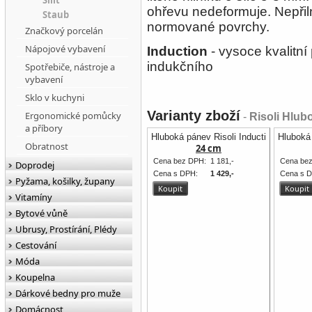
Silit
ohřevu nedeformuje. Nepři
Staub
normované povrchy.
Značkový porcelán
Nápojové vybavení
Induction
- vysoce kvalitní
indukčního
Spotřebiče, nástroje a
vybavení
Sklo v kuchyni
Varianty zboží
Ergonomické pomůcky
-
Risoli Hlub
a příbory
Hluboká pánev Risoli Induction
Hluboká 
Obratnost
24 cm
Cena bez DPH:
1 181,-
Cena be
Doprodej
Cena s DPH:
1 429,-
Cena s 
Pyžama, košilky, župany
Vitamíny
Bytové vůně
Ubrusy, Prostírání, Plédy
Cestování
Móda
Koupelna
Dárkové bedny pro muže
Domácnost