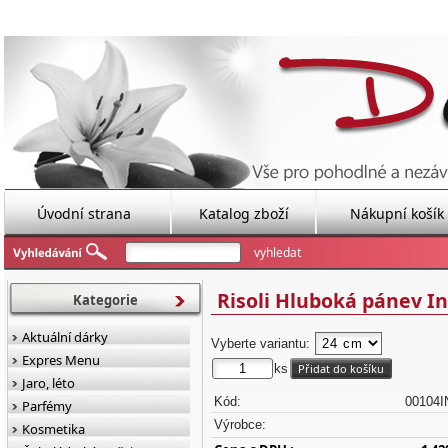
Úvodní strana
Katalog zboží
Nákupní košík
Risoli Hluboká pánev I
Kategorie
Aktuální dárky
Vyberte variantu:
Expres Menu
ks
Jaro, léto
Kód:
00104I
Parfémy
Výrobce:
Kosmetika