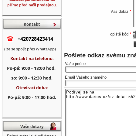
přímo před naší prodejnou.
Váš dotaz:
*
Kontakt
opiště kód:
*
+420728423414
(lze se spojit přes WhatsApp)
Pošlete odkaz svému z
Kontakt na telefonu:
Vaše jméno
Po-pá: 9:00 - 18:00 hod.
so: 9:00 - 12:30 hod.
Email Vašeho známého
Otevírací doba:
Po-pá: 9:00 - 17:00 hod.
Vaše dotazy