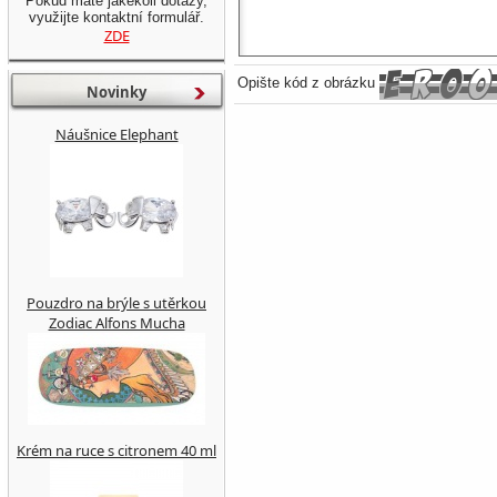
Pokud máte jakékoli dotazy,
využijte kontaktní formulář.
ZDE
Opište kód z obrázku
Novinky
Náušnice Elephant
Pouzdro na brýle s utěrkou
Zodiac Alfons Mucha
Krém na ruce s citronem 40 ml