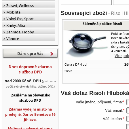
Zdraví, Wellness
Mobilita
Související zboží
- Risoli H
Volný čas, Sport
Skleněná poklice Risoli
Knihy, Alba
Zahrada, Hobby
Poklice Risol
borosilikát
Vánoce
skla s bake
úchytem, vý
4 velikostí.
Dárek pro Vás
Více pol
26
Cena s DPH od
Dnes dopravné zdarma
Sleva
službou DPD
nad 2000 Kč vč. DPH
(platí pouze
po ČR a výrobky do 15 kg, službou DPD.)
Váš dotaz
Risoli Hlubok
Zasíláme na Slovensko
službou DPD
Vaše jméno, příjmení, firma:
*
Zdarma výdejní místo na
Váš email:
*
prodejně, Darios Benešova 16
Váš telefon:
*
Jihlava.
Možnost parkovat zdarma