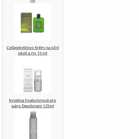
ml
CollagenAttivo Krém na oční
okolí a rty 15 ml
Kyselina hyaluronová pro
pány Deodorant 125ml