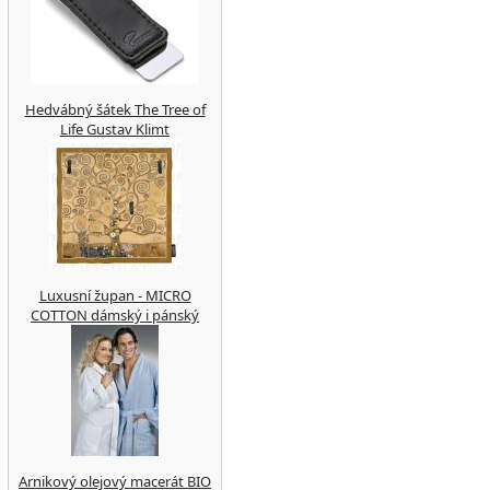
Hedvábný šátek The Tree of
Life Gustav Klimt
Luxusní župan - MICRO
COTTON dámský i pánský
Arnikový olejový macerát BIO