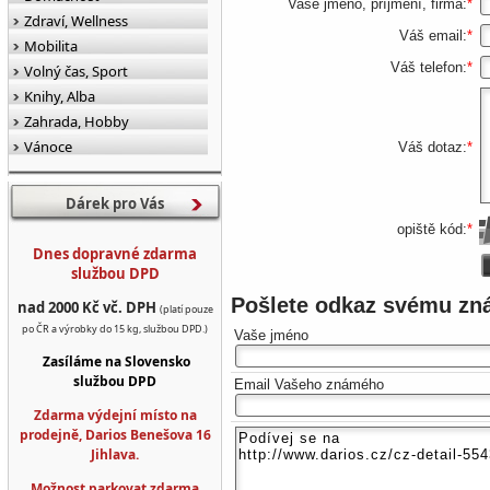
Vaše jméno, příjmení, firma:
*
Zdraví, Wellness
Váš email:
*
Mobilita
Váš telefon:
*
Volný čas, Sport
Knihy, Alba
Zahrada, Hobby
Vánoce
Váš dotaz:
*
Dárek pro Vás
opiště kód:
*
Dnes dopravné zdarma
službou DPD
Pošlete odkaz svému z
nad 2000 Kč vč. DPH
(platí pouze
po ČR a výrobky do 15 kg, službou DPD.)
Vaše jméno
Zasíláme na Slovensko
službou DPD
Email Vašeho známého
Zdarma výdejní místo na
prodejně, Darios Benešova 16
Jihlava.
Možnost parkovat zdarma