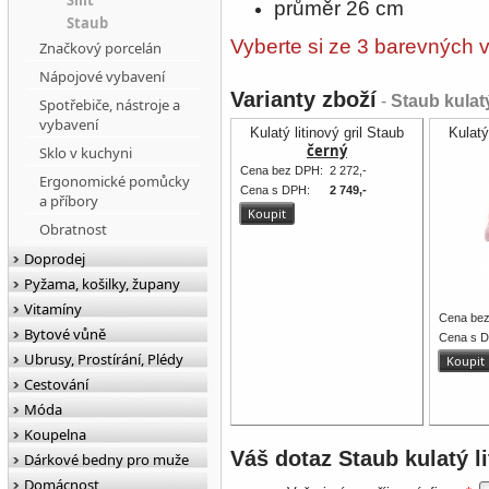
Silit
průměr 26 cm
Staub
Vyberte si ze 3 barevných v
Značkový porcelán
Nápojové vybavení
Varianty zboží
-
Staub kulatý
Spotřebiče, nástroje a
vybavení
Kulatý litinový gril Staub
Kulatý
černý
Sklo v kuchyni
Cena bez DPH:
2 272,-
Ergonomické pomůcky
Cena s DPH:
2 749,-
a příbory
Obratnost
Doprodej
Pyžama, košilky, župany
Vitamíny
Cena be
Bytové vůně
Cena s 
Ubrusy, Prostírání, Plédy
Cestování
Móda
Koupelna
Váš dotaz
Staub kulatý l
Dárkové bedny pro muže
Domácnost