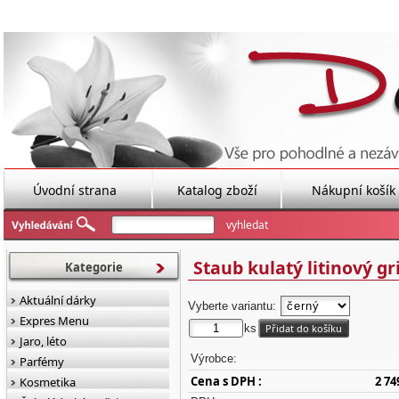
Úvodní strana
Katalog zboží
Nákupní košík
Staub kulatý litinový g
Kategorie
Aktuální dárky
Vyberte variantu:
Expres Menu
ks
Jaro, léto
Výrobce:
Parfémy
Cena s DPH :
2 74
Kosmetika