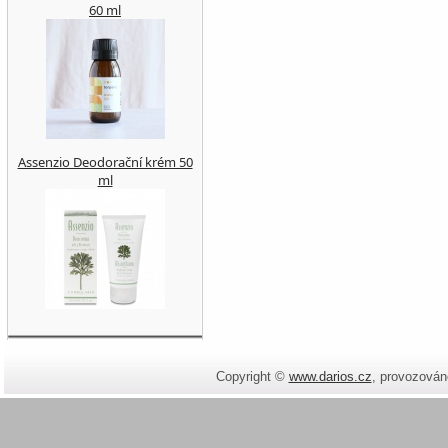
60 ml
Assenzio Deodorační krém 50
ml
Copyright ©
www.darios.cz
,
provozován