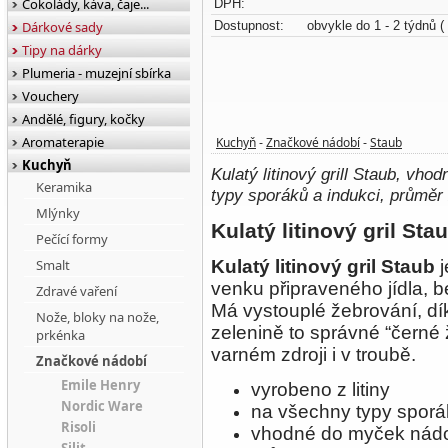
Čokolády, káva, čaje...
DPH:
Dárkové sady
Dostupnost:
obvykle do 1 - 2 týdnů
(
Tipy na dárky
Plumeria - muzejní sbírka
Vouchery
Andělé, figury, kočky
Aromaterapie
Kuchyň
Značkové nádobí
Staub
-
-
Kuchyň
Kulatý litinový grill Staub, vho
Keramika
typy sporáků a indukci, průměr
Mlýnky
Kulatý litinový gril Sta
Pečící formy
Smalt
Kulatý
litinový gril Staub
j
venku připraveného jídla, 
Zdravé vaření
Má vystouplé žebrování, dí
Nože, bloky na nože,
zelenině to správné “černé 
prkénka
varném zdroji i v troubě.
Značkové nádobí
Emile Henry
vyrobeno z litiny
Nordic Ware
na všechny typy sporá
Risoli
vhodné do myček nád