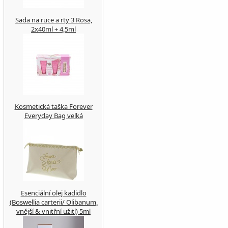
Sada na ruce a rty 3 Rosa,
2x40ml + 4,5ml
Kosmetická taška Forever
Everyday Bag velká
Esenciální olej kadidlo
(Boswellia carterii/ Olibanum,
vnější & vnitřní užití) 5ml