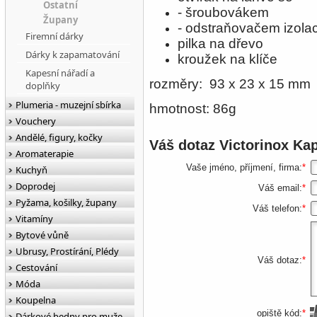
Ostatní
- šroubovákem
Župany
- odstraňovačem izolac
Firemní dárky
pilka na dřevo
Dárky k zapamatování
kroužek na klíče
Kapesní nářadí a
rozměry:
93 x 23 x 15 mm
doplňky
Plumeria - muzejní sbírka
hmotnost: 86g
Vouchery
Andělé, figury, kočky
Váš dotaz
Victorinox Ka
Aromaterapie
Vaše jméno, příjmení, firma:
*
Kuchyň
Doprodej
Váš email:
*
Pyžama, košilky, župany
Váš telefon:
*
Vitamíny
Bytové vůně
Ubrusy, Prostírání, Plédy
Váš dotaz:
*
Cestování
Móda
Koupelna
opiště kód:
*
Dárkové bedny pro muže