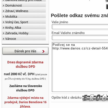
Domácnost
Zdraví, Wellness
Pošlete odkaz svému z
Mobilita
Volný čas, Sport
Vaše jméno
Knihy, Alba
Zahrada, Hobby
Email Vašeho známého
Vánoce
Dárek pro Vás
Dnes dopravné zdarma
službou DPD
nad 2000 Kč vč. DPH
(platí pouze
po ČR a výrobky do 15 kg, službou DPD.)
Zasíláme na Slovensko
službou DPD
Zdarma výdejní místo na
Opište kód z obrázku
prodejně, Darios Benešova 16
Jihlava.