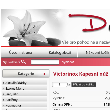
Úvodní strana
Katalog zboží
Nákupní košík
Victorinox Kapesní nůž
Kategorie
Aktuální dárky
ks
Expres Menu
Kód:
0.
Jaro, léto
Vic
Výrobce:
Parfémy
Cena s DPH :
1 12
Kosmetika