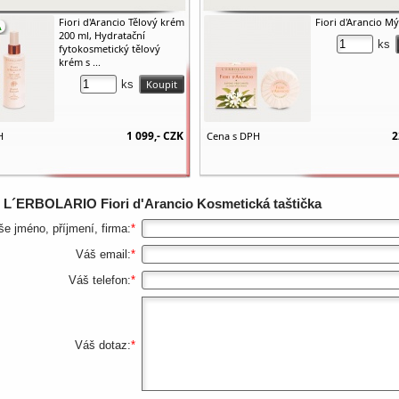
Fiori d'Arancio Tělový krém
Fiori d'Arancio M
200 ml, Hydratační
ks
fytokosmetický tělový
krém s ...
ks
1 099,-
CZK
2
H
Cena s DPH
z
L´ERBOLARIO Fiori d'Arancio Kosmetická taštička
še jméno, příjmení, firma:
*
Váš email:
*
Váš telefon:
*
Váš dotaz:
*