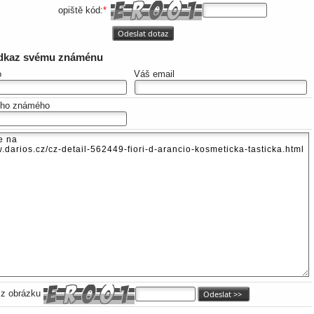
opiště kód:
*
odkaz svému známénu
o
Váš email
eho známého
 z obrázku