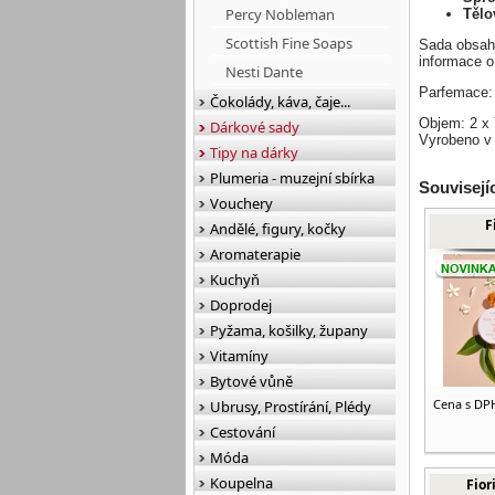
Percy Nobleman
Tělo
Scottish Fine Soaps
Sada obsahu
informace o
Nesti Dante
Parfemace:
Čokolády, káva, čaje...
Objem: 2 x 
Dárkové sady
Vyrobeno v I
Tipy na dárky
Plumeria - muzejní sbírka
Souvisejí
Vouchery
F
Andělé, figury, kočky
Aromaterapie
Kuchyň
Doprodej
Pyžama, košilky, župany
Vitamíny
Bytové vůně
Cena s DP
Ubrusy, Prostírání, Plédy
Cestování
Móda
Koupelna
Fior