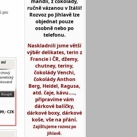
mandlí, z čokolády,
ručně vázanou v Itálii!
ů pro
Rozvoz po Jihlavě lze
objednat pouze
osobně nebo po
telefonu.
Naskladnili jsme větší
výběr delikates, terin z
Francie i ČR, džemy,
0 ml
chutney, teriny,
čokolády Venchi,
prchový
osmetický
čokolády Anthon
mitované
Berg, Heidel, Ragusa,
atd. čaje, kávu....,
připravíme vám
dárkové balíčky,
99,-
CZK
dárkové boxy, dárkové
koše, vše na přání.
Zajišťujeme rozvoz po
Jihlavě.