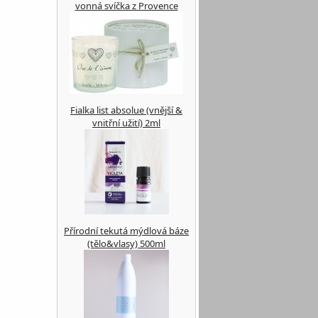
vonná svíčka z Provence
Fialka list absolue (vnější &
vnitřní užití) 2ml
Přírodní tekutá mýdlová báze
(tělo&vlasy) 500ml