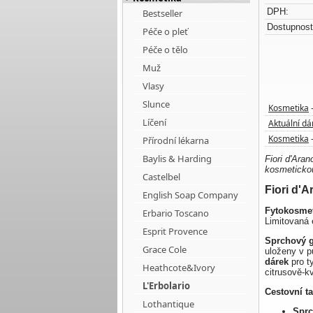
DPH:
Bestseller
Dostupnost
Péče o pleť
Péče o tělo
Muž
Vlasy
Slunce
Kosmetika
Líčení
Aktuální dá
Kosmetika
Přírodní lékarna
Baylis & Harding
Fiori d'Ara
kosmetickou
Castelbel
Fiori d'
English Soap Company
Fytokosmet
Erbario Toscano
Limitovaná 
Esprit Provence
Sprchový g
Grace Cole
uloženy v 
dárek
pro ty
Heathcote&Ivory
citrusově-k
L'Erbolario
Cestovní ta
Lothantique
Sprc