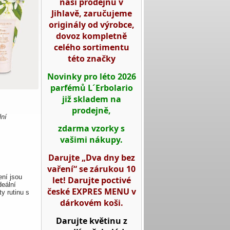
naší prodejnu v
Jihlavě, zaručujeme
originály od výrobce,
dovoz kompletně
celého sortimentu
této značky
Novinky pro léto 2026
parfémů L´Erbolario
již skladem na
prodejně,
lní
zdarma vzorky s
vašimi nákupy.
Darujte „Dva dny bez
vaření“ se zárukou 10
ní jsou
let! Darujte poctivé
eální
české EXPRES MENU v
ty rutinu s
dárkovém koši.
Darujte květinu z