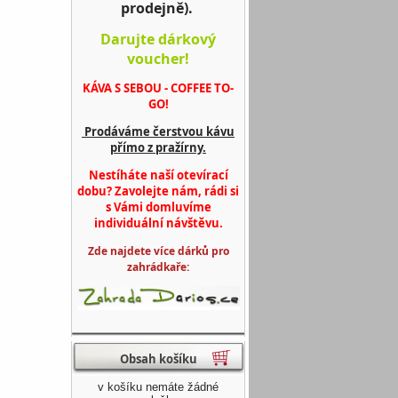
prodejně).
Darujte dárkový
voucher!
KÁVA S SEBOU - COFFEE TO-
GO!
Prodáváme čerstvou kávu
přímo z pražírny.
Nestíháte naší otevírací
dobu? Zavolejte nám, rádi si
s Vámi domluvíme
individuální návštěvu.
Zde najdete více dárků pro
zahrádkaře:
Obsah košíku
v košíku nemáte žádné