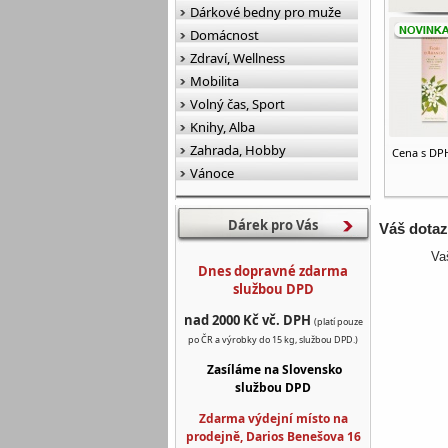
Dárkové bedny pro muže
Domácnost
Zdraví, Wellness
Mobilita
Volný čas, Sport
Knihy, Alba
Zahrada, Hobby
Cena s DP
Vánoce
Dárek pro Vás
Váš dota
Va
Dnes dopravné zdarma
službou DPD
nad 2000 Kč vč. DPH
(platí pouze
po ČR a výrobky do 15 kg, službou DPD.)
Zasíláme na Slovensko
službou DPD
Zdarma výdejní místo na
prodejně, Darios Benešova 16