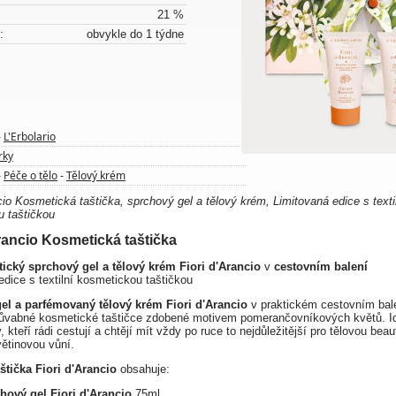
21 %
:
obvykle do 1 týdne
L'Erbolario
-
rky
Péče o tělo
Tělový krém
-
-
ncio Kosmetická taštička, sprchový gel a tělový krém, Limitovaná edice s texti
 taštičkou
Arancio Kosmetická taštička
ický sprchový gel a tělový krém Fiori d'Arancio
v
cestovním balení
edice s textilní kosmetickou taštičkou
el a parfémovaný tělový krém Fiori d'Arancio
v praktickém cestovním bale
půvabné kosmetické taštičce zdobené motivem pomerančovníkových květů. Id
, kteří rádi cestují a chtějí mít vždy po ruce to nejdůležitější pro tělovou beau
větinovou vůní.
štička Fiori d'Arancio
obsahuje:
hový gel Fiori d'Arancio
75ml