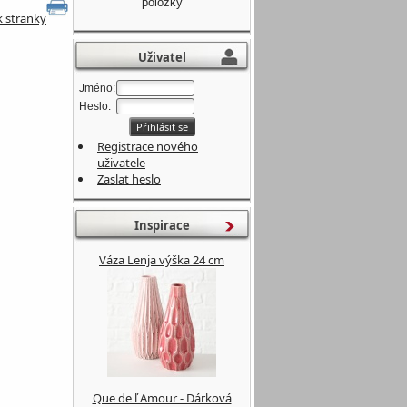
položky
k stranky
Uživatel
Jméno:
Heslo:
Registrace nového
uživatele
Zaslat heslo
Inspirace
Váza Lenja výška 24 cm
Que de ľ Amour - Dárková