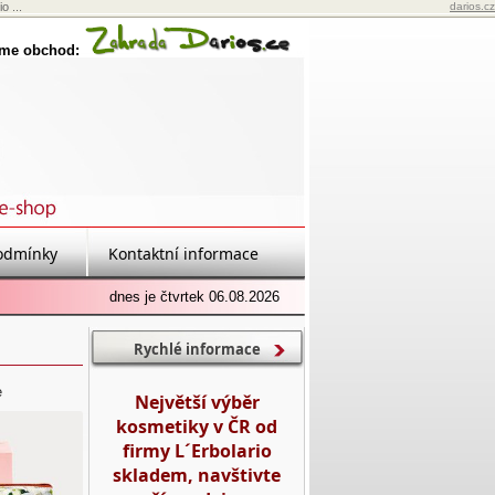
o ...
darios.cz
eme obchod:
odmínky
Kontaktní informace
dnes je čtvrtek 06.08.2026
Rychlé informace
e
Největší výběr
kosmetiky v ČR od
firmy L´Erbolario
skladem, navštivte