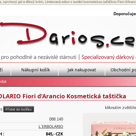
, sprchový gel a tělový krém, Limitovaná edice s textilní kosmetickou taštičkou Fiori d'Aranci
Doporučuj
ží
Nákupní košík
Jak nakupovat
Obchodní p
LARIO Fiori d'Arancio Kosmetická taštička
kliknutím zvětšít
ks
088.140
L´ERBOLARIO
H :
845,- CZK