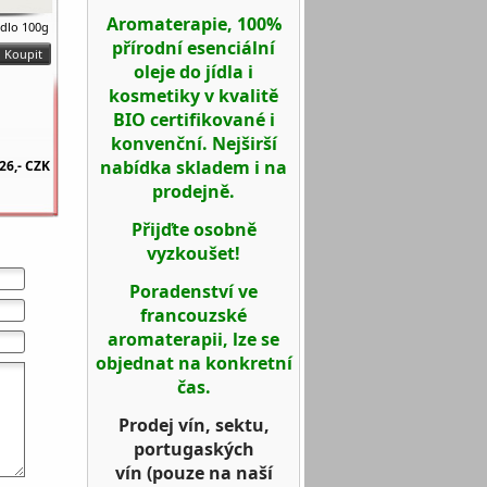
Aromaterapie, 100%
ýdlo 100g
přírodní esenciální
oleje do jídla i
kosmetiky v kvalitě
BIO certifikované i
konvenční. Nejširší
nabídka skladem i na
26,-
CZK
prodejně.
Přijďte osobně
vyzkoušet!
Poradenství ve
francouzské
aromaterapii, lze se
objednat na konkretní
čas.
Prodej vín, sektu,
portugaských
vín
(pouze na naší