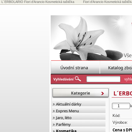
L´ERBOLARIO Fiori d'Arancio Kosmetická taštička
Fiori d'Arancio Kosmetická taštička
Úvodní strana
Katalog zbo
L´ERBO
Kategorie
Aktuální dárky
Expres Menu
Kód:
Jaro, léto
Výrobce:
Parfémy
Cena s DP
Kosmetika