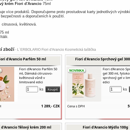
vý krém Fiori d'Arancio
75ml
je více produktů. Doporučujeme proto prostudovat karty jednotlivých výrobk
 bezpečnosti a doporučeních k použití.
citrusová, květinová.
75 ml
tálii.
cí zboží
- L´ERBOLARIO Fiori d'Arancio Kosmetická taštička
iori d'Arancio Parfém 50 ml
Fiori d'Arancio Sprchový gel 30
Fiori d'Arancio Parfém 50
Fiori d'Arancio S
ml, Dámská citrusovo-
gel 300 ml, fytok
květinová vůně v
sprchový gel v li
limitované edici
edici
ks
ks
1 289,-
CZK
5
H
Cena s DPH
i d'Arancio Tělový krém 200 ml
Fiori d'Arancio Mýdlo 100g