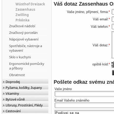
Váš dotaz
Zassenhaus Or
Wüsthof Dreizack
Zassenhaus
Vaše jméno, příjmení, firma:
*
Zwilling
Váš email:
*
Prkénka
Značkové nádobí
Váš telefon:
*
Značkový porcelán
Nápojové vybavení
Váš dotaz:
*
Spotřebiče, nástroje a
vybavení
Sklo v kuchyni
Ergonomické pomůcky
opiště kód:
*
a příbory
Obratnost
Pošlete odkaz svému z
Doprodej
Pyžama, košilky, župany
Vaše jméno
Vitamíny
Bytové vůně
Email Vašeho známého
Ubrusy, Prostírání, Plédy
Cestování