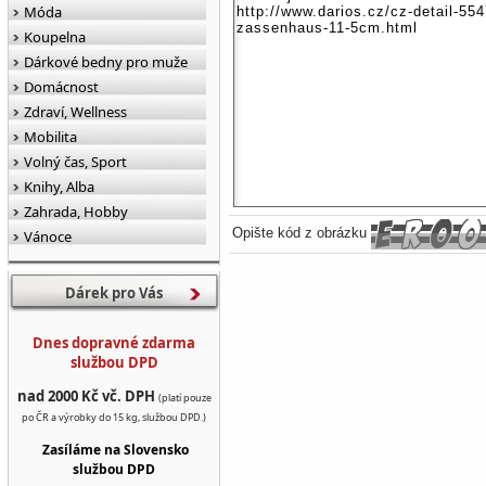
Móda
Koupelna
Dárkové bedny pro muže
Domácnost
Zdraví, Wellness
Mobilita
Volný čas, Sport
Knihy, Alba
Zahrada, Hobby
Opište kód z obrázku
Vánoce
Dárek pro Vás
Dnes dopravné zdarma
službou DPD
nad 2000 Kč vč. DPH
(platí pouze
po ČR a výrobky do 15 kg, službou DPD.)
Zasíláme na Slovensko
službou DPD