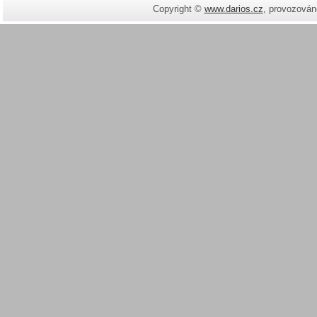
Copyright ©
www.darios.cz
,
provozován