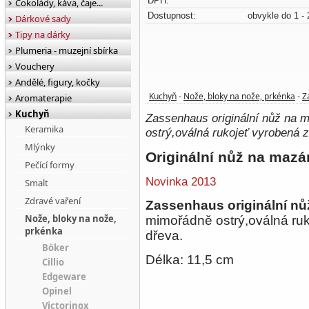
DPH:
Čokolády, káva, čaje...
Dostupnost:
obvykle do 1 - 
Dárkové sady
Tipy na dárky
Plumeria - muzejní sbírka
Vouchery
Andělé, figury, kočky
Kuchyň
Nože, bloky na nože, prkénka
Z
Aromaterapie
-
-
Kuchyň
Zassenhaus originální nůž na 
Keramika
ostrý,oválná rukojeť vyrobená 
Mlýnky
Originální nůž na maz
Pečící formy
Novinka 2013
Smalt
Zdravé vaření
Zassenhaus originální nů
Nože, bloky na nože,
mimořádně ostrý,oválná ru
prkénka
dřeva.
Böker
Délka: 11,5 cm
Cillio
Edgeware
Opinel
Victorinox