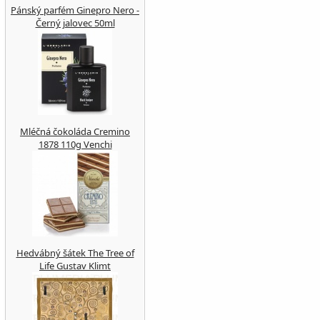
Pánský parfém Ginepro Nero -
Černý jalovec 50ml
Mléčná čokoláda Cremino
1878 110g Venchi
Hedvábný šátek The Tree of
Life Gustav Klimt