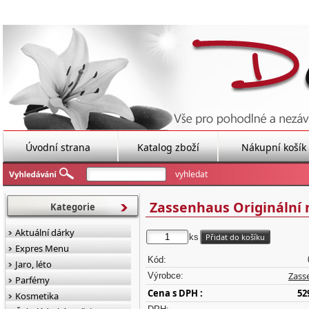
Úvodní strana
Katalog zboží
Nákupní košík
Zassenhaus Originální 
Kategorie
Aktuální dárky
ks
Expres Menu
Kód:
Jaro, léto
Zass
Výrobce:
Parfémy
Cena s DPH :
52
Kosmetika