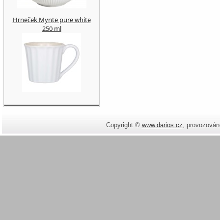
Hrneček Mynte pure white
250 ml
Copyright ©
www.darios.cz
,
provozován