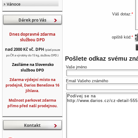
Vánoce
Váš dotaz:
*
Dárek pro Vás
Dnes dopravné zdarma
opiště kód:
*
službou DPD
nad 2000 Kč vč. DPH
(platí pouze
po ČR a výrobky do 15 kg, službou DPD.)
Pošlete odkaz svému z
Zasíláme na Slovensko
Vaše jméno
službou DPD
Zdarma výdejní místo na
Email Vašeho známého
prodejně, Darios Benešova 16
Jihlava.
Možnost parkovat zdarma
přímo před naší prodejnou.
Kontakt