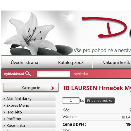
Úvodní strana
Katalog zboží
Nákupní košík
IB LAURSEN Hrneček My
Kategorie
Aktuální dárky
ks
Expres Menu
Kód:
Jaro, léto
IB L
Výrobce:
Parfémy
Cena s DPH :
18
Kosmetika