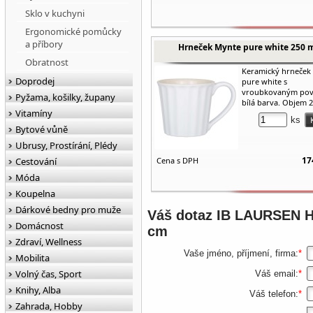
Sklo v kuchyni
Ergonomické pomůcky
a příbory
Hrneček Mynte pure white 250 
Obratnost
Keramický hrneček
Doprodej
pure white s
vroubkovaným pov
Pyžama, košilky, župany
bílá barva. Objem 2
Vitamíny
ks
Bytové vůně
Ubrusy, Prostírání, Plédy
17
Cestování
Cena s DPH
Móda
Koupelna
Dárkové bedny pro muže
Váš dotaz
IB LAURSEN Hr
Domácnost
cm
Zdraví, Wellness
Vaše jméno, příjmení, firma:
*
Mobilita
Volný čas, Sport
Váš email:
*
Knihy, Alba
Váš telefon:
*
Zahrada, Hobby