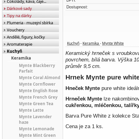
DPH:
Čokolády, káva, čaje...
Dostupnost:
Dárkové sady
Tipy na dárky
Plumeria - muzejní sbírka
Vouchery
Andělé, figury, kočky
Kuchyň
Keramika
Mynte White
Aromaterapie
-
-
Kuchyň
Keramický hrneček s vroubko
Keramika
povrchem, bílá barva. Výška 1
Mynte Blackberry
průměr 9,5 cm.
Parfait
Hrnek Mynte pure whit
Mynte Coral Almond
Mynte Cornflower
Hneček Mynte
pure white ideáln
Mynte English Rose
Mynte French Grey
Hrneček Mynte
lze nakombinov
Mynte Green Tea
cukřenkou, mléčenkou, talířk
Mynte Latte
Barva Pure White z kolekce St
Mynte Lavender
haze
Cena je za 1 ks.
Mynte Lemonade
Mynte Mint Green