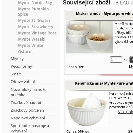
Související zboží
Mynte Nordic Sky
- IB LAUR
Mynte Pumpkin
Miska na müsli Mynte pure whi
Spice
Mynte Stillwater
Menší misk
Mynte Strawberry
müsli, ovoc
Mynte Vintage Rose
oříšky, bílá
průměr 13 
Mynte Wasabi
výška 6,5 c
Mynte White
Ostatní
Mlýnky
ks
Pečící formy
18
Cena s DPH
Smalt
Zdravé vaření
Keramická mísa Mynte Pure whi
Nože, bloky na nože,
Keramická mís
prkénka
Pure White s
Značkové nádobí
vroubkovaným
povrchem v bíl
Značkový porcelán
Více pol
Nápojové vybavení
Spotřebiče, nástroje a
vybavení
57
Cena s DPH od