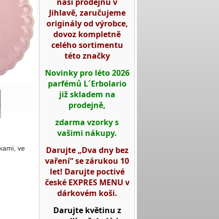
naší prodejnu v
Jihlavě, zaručujeme
originály od výrobce,
dovoz kompletně
celého sortimentu
této značky
Novinky pro léto 2026
parfémů L´Erbolario
již skladem na
prodejně,
zdarma vzorky s
vašimi nákupy.
kami, ve
Darujte „Dva dny bez
vaření“ se zárukou 10
let! Darujte poctivé
české EXPRES MENU v
dárkovém koši.
Darujte květinu z