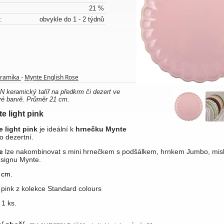
21 %
:
obvykle do 1 - 2 týdnů
ramika
Mynte English Rose
-
keramický talíř na předkrm či dezert ve
vé barvě. Průměr 21 cm.
te light pink
e light pink
je ideální k
hrnečku Mynte
o dezertní.
e
lze nakombinovat s mini hrnečkem s podšálkem, hrnkem Jumbo, mis
signu Mynte.
 cm.
t pink z kolekce Standard colours
 1 ks.