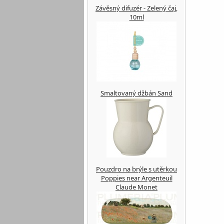
Závěsný difuzér - Zelený čaj,
10ml
Smaltovaný džbán Sand
Pouzdro na brýle s utěrkou
Poppies near Argenteuil
Claude Monet