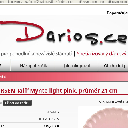
rm či dezert ve světlé růžové barvě. Průměr 21 cm. Talíř Mynte light pink Talíř Mynte light p
Doporučuj
ží
Nákupní košík
Jak nakupovat
Obchodní p
RSEN Talíř Mynte light pink, průměr 21 cm
kliknutím zvětšít
ks
2094-07
IB LAURSEN
H :
379,- CZK