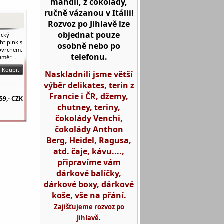
mandlí, z čokolády,
ručně vázanou v Itálii!
Rozvoz po Jihlavě lze
objednat pouze
ický
ht pink s
osobně nebo po
ovrchem.
telefonu.
měr ...
Naskladnili jsme větší
výběr delikates, terin z
Francie i ČR, džemy,
59,-
CZK
chutney, teriny,
čokolády Venchi,
čokolády Anthon
Berg, Heidel, Ragusa,
atd. čaje, kávu....,
připravíme vám
dárkové balíčky,
dárkové boxy, dárkové
koše, vše na přání.
Zajišťujeme rozvoz po
Jihlavě.