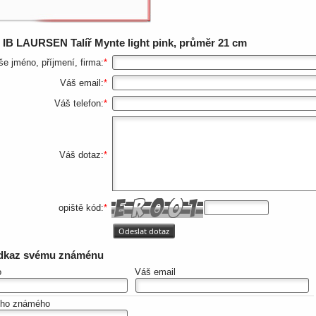
z
IB LAURSEN Talíř Mynte light pink, průměr 21 cm
še jméno, příjmení, firma:
*
Váš email:
*
Váš telefon:
*
Váš dotaz:
*
opiště kód:
*
odkaz svému známénu
o
Váš email
eho známého