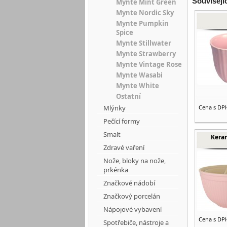
Souvisejí
Mynte Mint Green
Mynte Nordic Sky
Mynte Pumpkin
Spice
Mynte Stillwater
Mynte Strawberry
Mynte Vintage Rose
Mynte Wasabi
Mynte White
Ostatní
Mlýnky
Cena s DP
Pečící formy
Smalt
Kera
Zdravé vaření
Nože, bloky na nože,
prkénka
Značkové nádobí
Značkový porcelán
Nápojové vybavení
Cena s DP
Spotřebiče, nástroje a