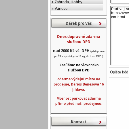
Zahrada, Hobby
Vánoce
Dárek pro Vás
Dnes dopravné zdarma
službou DPD
nad 2000 Kč vč. DPH
(platí pouze
po ČR a výrobky do 15 kg, službou DPD.)
Zasíláme na Slovensko
službou DPD
Opište kód
Zdarma výdejní místo na
prodejně, Darios Benešova 16
Jihlava.
Možnost parkovat zdarma
přímo před naší prodejnou.
Kontakt