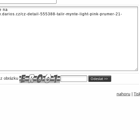
 z obrázku
nahoru
Tis
|