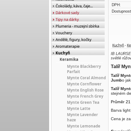
DPH:
Čokolády, káva, čaje...
Dostupnost
Dárkové sady
Tipy na dárky
Plumeria - muzejní sbírka
Vouchery
Andělé, figury, kočky
Kuchyň
Ke
-
Aromaterapie
Kuchyň
IB LAURSEN 
světlé růžo
Keramika
Mynte Blackberry
Talíř Myn
Parfait
Talíř Mynt
Mynte Coral Almond
Jumb
o jak
Mynte Cornflower
Talíř Mynt
Mynte English Rose
stejném de
Mynte French Grey
Průměr 21
Mynte Green Tea
Mynte Latte
Barva ligh
Mynte Lavender
Cena je za
haze
Mynte Lemonade