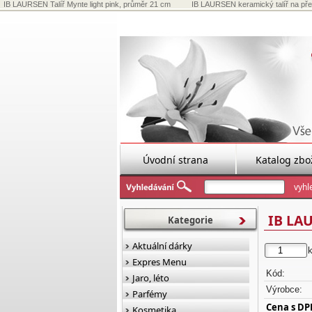
IB LAURSEN Talíř Mynte light pink, průměr 21 cm
IB LAURSEN keramický talíř na předk
Úvodní strana
Katalog zbo
IB LAU
Kategorie
Aktuální dárky
Expres Menu
Kód:
Jaro, léto
Výrobce:
Parfémy
Cena s DP
Kosmetika