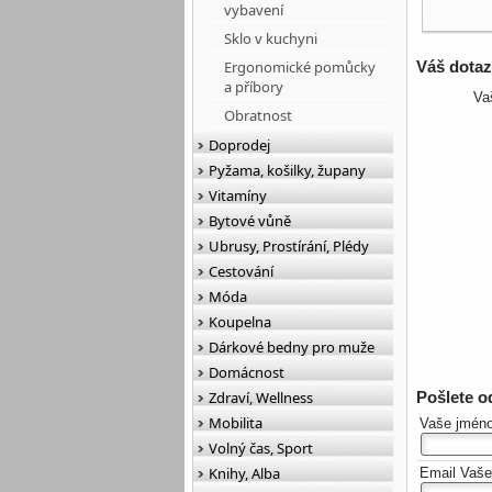
vybavení
Sklo v kuchyni
Ergonomické pomůcky
Váš dota
a příbory
Va
Obratnost
Doprodej
Pyžama, košilky, župany
Vitamíny
Bytové vůně
Ubrusy, Prostírání, Plédy
Cestování
Móda
Koupelna
Dárkové bedny pro muže
Domácnost
Zdraví, Wellness
Pošlete 
Mobilita
Vaše jmén
Volný čas, Sport
Knihy, Alba
Email Vaš