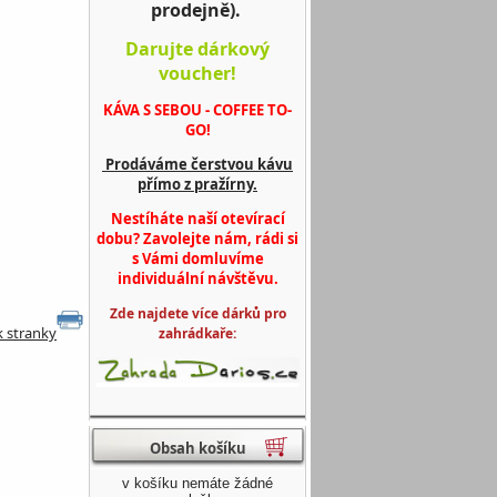
prodejně).
Darujte dárkový
voucher!
KÁVA S SEBOU - COFFEE TO-
GO!
Prodáváme čerstvou kávu
přímo z pražírny.
Nestíháte naší otevírací
dobu? Zavolejte nám, rádi si
s Vámi domluvíme
individuální návštěvu.
Zde najdete více dárků pro
k stranky
zahrádkaře:
Obsah košíku
v košíku nemáte žádné