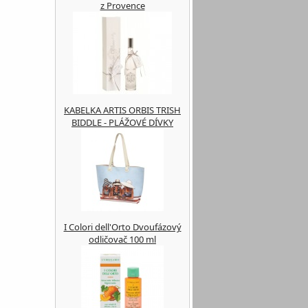
z Provence
KABELKA ARTIS ORBIS TRISH
BIDDLE - PLÁŽOVÉ DÍVKY
I Colori dell'Orto Dvoufázový
odličovač 100 ml