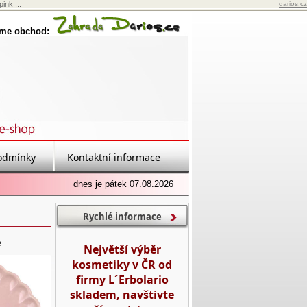
ink ...
darios.cz
eme obchod:
odmínky
Kontaktní informace
dnes je pátek 07.08.2026
Rychlé informace
e
Největší výběr
kosmetiky v ČR od
firmy L´Erbolario
skladem, navštivte