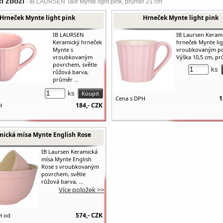
cí zboží
- IB LAURSEN Talíř Mynte light pink, průměr 21 cm
Hrneček Mynte light pink
Hrneček Mynte light pink
IB LAURSEN
IB Laursen Keram
Keramický hrneček
hrneček Mynte lig
Mynte s
vroubkovaným p
vroubkovaným
Výška 10,5 cm, prů
povrchem, světle
ks
růžová barva,
průměr ...
ks
1
Cena s DPH
184,-
CZK
H
mická mísa Mynte English Rose
IB Laursen Keramická
mísa Mynte English
Rose s vroubkovaným
povrchem, světle
růžová barva, ...
Více položek >>
574,-
CZK
H od