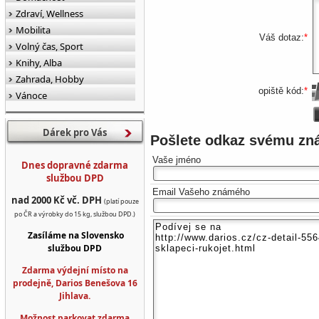
Zdraví, Wellness
Mobilita
Váš dotaz:
*
Volný čas, Sport
Knihy, Alba
Zahrada, Hobby
opiště kód:
*
Vánoce
Dárek pro Vás
Pošlete odkaz svému z
Vaše jméno
Dnes dopravné zdarma
službou DPD
Email Vašeho známého
nad 2000 Kč vč. DPH
(platí pouze
po ČR a výrobky do 15 kg, službou DPD.)
Zasíláme na Slovensko
službou DPD
Zdarma výdejní místo na
prodejně, Darios Benešova 16
Jihlava.
Možnost parkovat zdarma