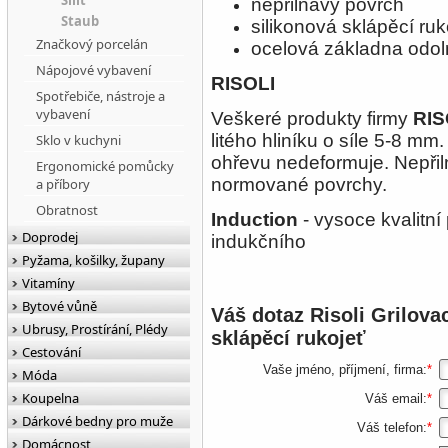
Silit
nepřilnavý povrch
Staub
silikonová sklápěcí ruk
Značkový porcelán
ocelová základna odoln
Nápojové vybavení
RISOLI
Spotřebiče, nástroje a
vybavení
Veškeré produkty firmy
RIS
litého hliníku o síle 5-8 mm
Sklo v kuchyni
ohřevu nedeformuje. Nepři
Ergonomické pomůcky
normované povrchy.
a příbory
Obratnost
Induction
- vysoce kvalitn
Doprodej
indukčního
Pyžama, košilky, župany
Vitamíny
Bytové vůně
Váš dotaz
Risoli Grilova
Ubrusy, Prostírání, Plédy
sklápěcí rukojeť
Cestování
Vaše jméno, příjmení, firma:
*
Móda
Koupelna
Váš email:
*
Dárkové bedny pro muže
Váš telefon:
*
Domácnost