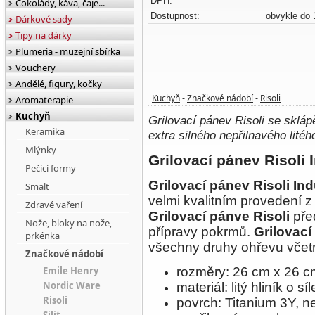
DPH:
Čokolády, káva, čaje...
Dostupnost:
obvykle do 
Dárkové sady
Tipy na dárky
Plumeria - muzejní sbírka
Vouchery
Andělé, figury, kočky
Kuchyň
Značkové nádobí
Risoli
Aromaterapie
-
-
Kuchyň
Grilovací pánev Risoli se skláp
Keramika
extra silného nepřilnavého lité
Mlýnky
Grilovací pánev Risoli 
Pečící formy
Grilovací pánev Risoli In
Smalt
velmi kvalitním provedení z 
Zdravé vaření
Grilovací pánve Risoli
před
Nože, bloky na nože,
přípravy pokrmů.
Grilovací
prkénka
všechny druhy ohřevu včet
Značkové nádobí
Emile Henry
rozměry: 26 cm x 26 c
Nordic Ware
materiál: litý hliník o s
Risoli
povrch: Titanium 3Y,