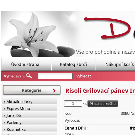
Úvodní strana
Katalog zboží
Nákupní košík
Risoli Grilovací pánev I
Kategorie
Aktuální dárky
ks
Expres Menu
Kód:
0090IN
Jaro, léto
Výrobce:
Parfémy
Cena s DPH :
81
Kosmetika