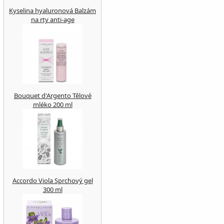
Kyselina hyaluronová Balzám
na rty anti-age
Bouquet d'Argento Tělové
mléko 200 ml
Accordo Viola Sprchový gel
300 ml