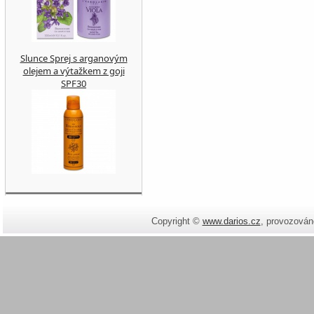
Slunce Sprej s arganovým
olejem a výtažkem z goji
SPF30
Copyright ©
www.darios.cz
,
provozován