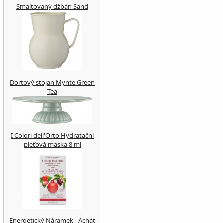
Smaltovaný džbán Sand
Dortový stojan Mynte Green
Tea
I Colori dell'Orto Hydratační
pleťová maska 8 ml
Energetický Náramek - Achát