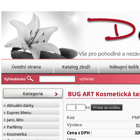
Úvodní strana
Katalog zboží
Nákupní košík
BUG ART Kosmetická ta
Kategorie
Aktuální dárky
ks
Expres Menu
Kód:
PMP
Jaro, léto
B
Výrobce:
Parfémy
Cena s DPH :
32
Kosmetika