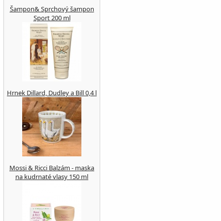
Šampon& Sprchový šampon
Sport 200 ml
Hrnek Dillard, Dudley a Bill 0,4 l
Mossi & Ricci Balzám - maska
na kudrnaté vlasy 150 ml