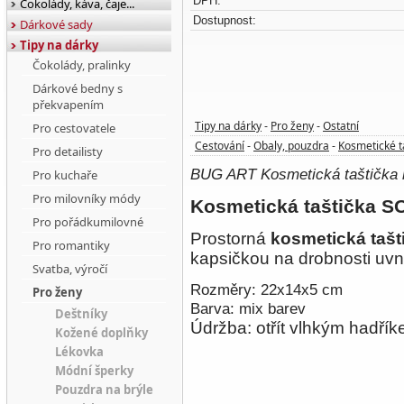
DPH:
Čokolády, káva, čaje...
Dostupnost:
Dárkové sady
Tipy na dárky
Čokolády, pralinky
Dárkové bedny s
překvapením
Tipy na dárky
Pro ženy
Ostatní
Pro cestovatele
-
-
Cestování
Obaly, pouzdra
Kosmetické t
-
-
Pro detailisty
BUG ART Kosmetická taštička
Pro kuchaře
Pro milovníky módy
Kosmetická taštička S
Pro pořádkumilovné
Prostorná
kosmetická tašt
Pro romantiky
kapsičkou na drobnosti uvni
Svatba, výročí
Rozměry:
22x14x5 cm
Pro ženy
Barva: mix barev
Deštníky
Údržba: otřít vlhkým hadří
Kožené doplňky
Lékovka
Módní šperky
Pouzdra na brýle