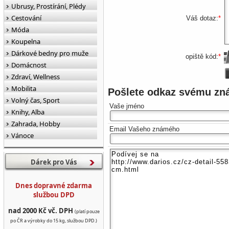
Ubrusy, Prostírání, Plédy
Cestování
Váš dotaz:
*
Móda
Koupelna
Dárkové bedny pro muže
opiště kód:
*
Domácnost
Zdraví, Wellness
Mobilita
Pošlete odkaz svému z
Volný čas, Sport
Vaše jméno
Knihy, Alba
Zahrada, Hobby
Email Vašeho známého
Vánoce
Dárek pro Vás
Dnes dopravné zdarma
službou DPD
nad 2000 Kč vč. DPH
(platí pouze
po ČR a výrobky do 15 kg, službou DPD.)