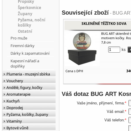
Propisky
Šperkovnice
Související zboží
- BUG ART
Župany
Pyžama, noční
SKLENĚNÉ TĚŽÍTKO SOVA
košilky
Ostatní
BUG ART skleněné t
Pro muže
motivem kočky. Ro
7,8 cm
Firemní dárky
ks
Dárky k zapamatování
Kapesní nářadí a
doplňky
34
Cena s DPH
Plumeria - muzejní sbírka
Vouchery
Andělé, figury, kočky
Váš dotaz
BUG ART Kosm
Aromaterapie
Kuchyň
Vaše jméno, příjmení, firma:
*
Doprodej
Váš email:
*
Pyžama, košilky, župany
Váš telefon:
*
Vitamíny
Bytové vůně