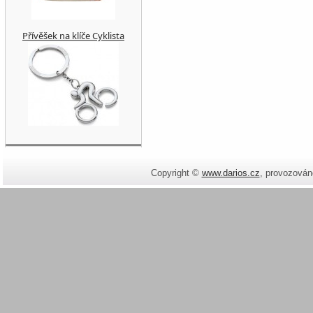
Přívěšek na klíče Cyklista
Copyright ©
www.darios.cz
,
provozován