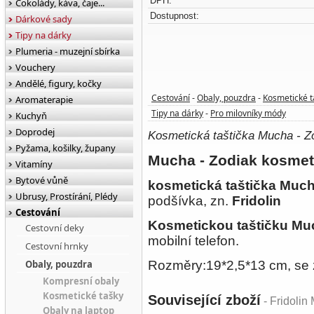
DPH:
Čokolády, káva, čaje...
Dostupnost:
Dárkové sady
Tipy na dárky
Plumeria - muzejní sbírka
Vouchery
Andělé, figury, kočky
Cestování
Obaly, pouzdra
Kosmetické t
Aromaterapie
-
-
Tipy na dárky
Pro milovníky módy
-
Kuchyň
Doprodej
Kosmetická taštička Mucha - Z
Pyžama, košilky, župany
Mucha - Zodiak kosmeti
Vitamíny
Bytové vůně
kosmetická taštička Much
Ubrusy, Prostírání, Plédy
podšívka, zn.
Fridolin
Cestování
Kosmetickou taštičku Mu
Cestovní deky
mobilní telefon.
Cestovní hrnky
Obaly, pouzdra
Rozměry:19*2,5*13 cm, se z
Kompresní obaly
Kosmetické tašky
Související zboží
- Fridolin
Obaly na laptop