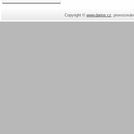
Copyright ©
www.darios.cz
,
provozován