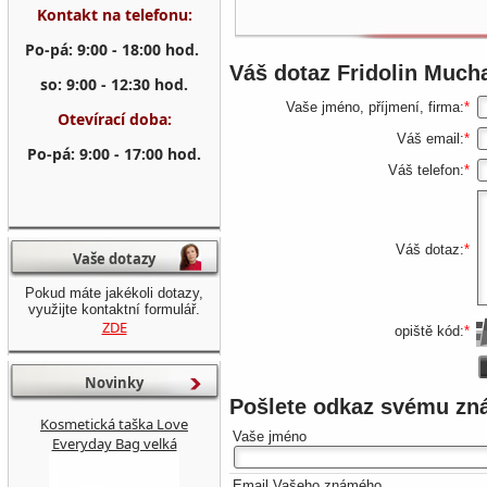
Kontakt na telefonu:
Po-pá: 9:00 - 18:00 hod.
Váš dotaz
Fridolin Mucha
so: 9:00 - 12:30 hod.
Vaše jméno, příjmení, firma:
*
Otevírací doba:
Váš email:
*
Po-pá: 9:00 - 17:00 hod.
Váš telefon:
*
Váš dotaz:
*
Vaše dotazy
Pokud máte jakékoli dotazy,
využijte kontaktní formulář.
ZDE
opiště kód:
*
Novinky
Pošlete odkaz svému z
Kosmetická taška Love
Vaše jméno
Everyday Bag velká
Email Vašeho známého