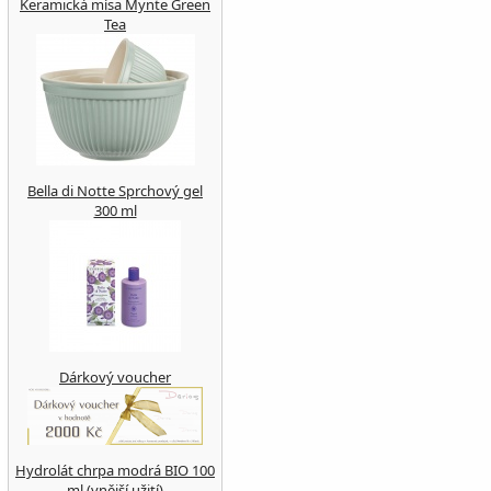
Keramická mísa Mynte Green
Tea
Bella di Notte Sprchový gel
300 ml
Dárkový voucher
Hydrolát chrpa modrá BIO 100
ml (vnější užití)