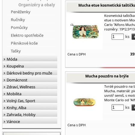
Organizéry a obaly
Mucha etue kosmetická taštičk
Peněženky
Kosmetická taštičk
Ručníky
etue s motivem Mo
Carlo "Alfons Mucha
Pomůcky
rozměry: 19*2,5*13
Elektro spotřebiče
ks
Piknikové koše
Tašky
35
Cena s DPH
Móda
Koupelna
Dárkové bedny pro muže
Mucha pouzdro na brýle
Domácnost
Zdraví, Wellness
Tvrdé pouzdro na b
Mucha, materiál: pl
Mobilita
uvnitř semiš, s mo
Monte Carlo od "Alf
Volný čas, Sport
Knihy, Alba
ks
Zahrada, Hobby
Vánoce
18
Cena s DPH