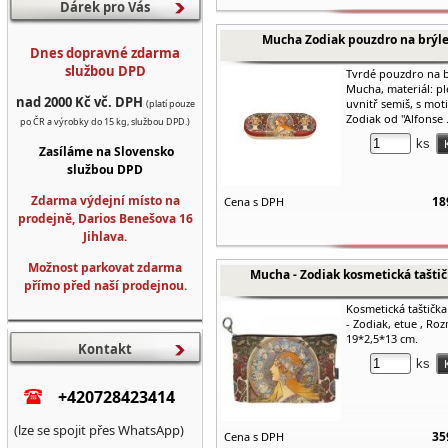
Dárek pro Vás
Mucha Zodiak pouzdro na brýl
Dnes dopravné zdarma
službou DPD
Tvrdé pouzdro na b
Mucha, materiál: pl
nad 2000 Kč vč. DPH
uvnitř semiš, s mo
(platí pouze
Zodiak od "Alfonse .
po ČR a výrobky do 15 kg, službou DPD.)
ks
Zasíláme na Slovensko
službou DPD
Zdarma výdejní místo na
18
Cena s DPH
prodejně, Darios Benešova 16
Jihlava.
Možnost parkovat zdarma
Mucha - Zodiak kosmetická tašti
přímo před naší prodejnou.
Kosmetická taštičk
- Zodiak, etue , Ro
19*2,5*13 cm.
Kontakt
ks
+420728423414
(lze se spojit přes WhatsApp)
35
Cena s DPH