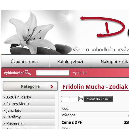
Úvodní strana
Katalog zboží
Nákupní košík
Fridolin Mucha - Zodiak
Kategorie
Aktuální dárky
ks
Expres Menu
Kód:
Jaro, léto
Výrobce:
Parfémy
Cena s DPH :
35
Kosmetika