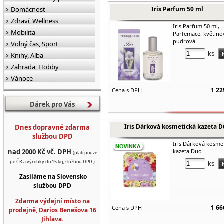
Domácnost
Iris Parfum 50 ml
Zdraví, Wellness
Iris Parfum 50 ml,
Mobilita
Parfemace: květino
pudrová.
Volný čas, Sport
ks
Knihy, Alba
Zahrada, Hobby
Vánoce
1 22
Cena s DPH
Dárek pro Vás
Iris Dárková kosmetická kazeta 
Dnes dopravné zdarma
službou DPD
Iris Dárková kosme
nad 2000 Kč vč. DPH
kazeta Duo
(platí pouze
po ČR a výrobky do 15 kg, službou DPD.)
ks
Zasíláme na Slovensko
službou DPD
Zdarma výdejní místo na
1 66
Cena s DPH
prodejně, Darios Benešova 16
Jihlava.