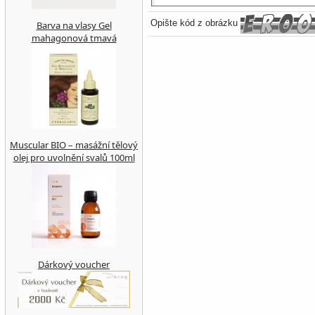
Opište kód z obrázku
Barva na vlasy Gel
mahagonová tmavá
Muscular BIO – masážní tělový
olej pro uvolnění svalů 100ml
Dárkový voucher