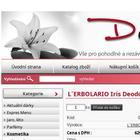
Úvodní strana
Katalog zboží
Nákupní košík
L´ERBOLARIO Iris Deod
Kategorie
Aktuální dárky
ks
Expres Menu
Kód:
Jaro, léto
L´ERB
Výrobce:
Parfémy
Cena s DPH :
62
Kosmetika