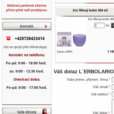
Možnost parkovat zdarma
přímo před naší prodejnou.
Iris Tělový krém 300 ml
Iris Tělový krém 30
ks
Kontakt
+420728423414
(lze se spojit přes WhatsApp)
1 18
Cena s DPH
Kontakt na telefonu:
Po-pá: 9:00 - 18:00 hod.
so: 9:00 - 12:30 hod.
Váš dotaz
L´ERBOLARIO 
Otevírací doba:
Vaše jméno, příjmení, firma:
*
Po-pá: 9:00 - 17:00 hod.
Váš email:
*
Váš telefon:
*
Vaše dotazy
Váš dotaz:
*