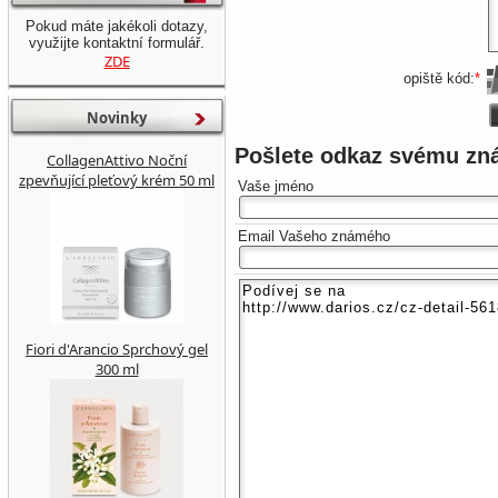
Pokud máte jakékoli dotazy,
využijte kontaktní formulář.
ZDE
opiště kód:
*
Novinky
Pošlete odkaz svému z
CollagenAttivo Noční
zpevňující pleťový krém 50 ml
Vaše jméno
Email Vašeho známého
Fiori d'Arancio Sprchový gel
300 ml