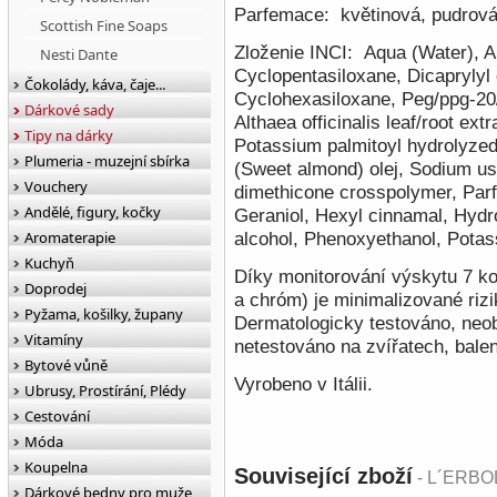
Parfemace:
květinová, pudrová
Scottish Fine Soaps
Zloženie INCI:
Aqua (Water), A
Nesti Dante
Cyclopentasiloxane, Dicaprylyl 
Čokolády, káva, čaje...
Cyclohexasiloxane, Peg/ppg-20/1
Dárkové sady
Althaea officinalis leaf/root ex
Tipy na dárky
Potassium palmitoyl hydrolyzed
Plumeria - muzejní sbírka
(Sweet almond) olej, Sodium us
Vouchery
dimethicone crosspolymer, Parf
Andělé, figury, kočky
Geraniol, Hexyl cinnamal, Hydro
Aromaterapie
alcohol, Phenoxyethanol, Potas
Kuchyň
Díky monitorování výskytu 7 kov
Doprodej
a chróm) je minimalizované rizi
Pyžama, košilky, župany
Dermatologicky testováno, n
eo
Vitamíny
netestováno na zvířatech, bal
Bytové vůně
Vyrobeno v Itálii.
Ubrusy, Prostírání, Plédy
Cestování
Móda
Koupelna
Související zboží
- L´ERBOL
Dárkové bedny pro muže