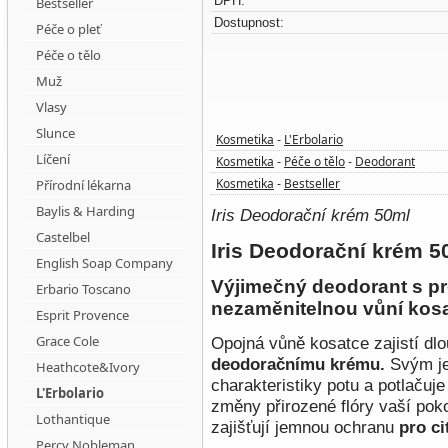
DPH:
Bestseller
Dostupnost:
Péče o pleť
Péče o tělo
Muž
Vlasy
Slunce
Kosmetika
L'Erbolario
-
Líčení
Kosmetika
Péče o tělo
Deodorant
-
-
Kosmetika
Bestseller
Přírodní lékarna
-
Baylis & Harding
Iris Deodorační krém 50ml
Castelbel
Iris Deodorační krém 5
English Soap Company
Výjimečný deodorant s p
Erbario Toscano
nezaměnitelnou vůní kosa
Esprit Provence
Grace Cole
Opojná vůně kosatce zajistí dl
deodoračnímu krému.
Svým je
Heathcote&Ivory
charakteristiky potu a potlačuje
L'Erbolario
změny přirozené flóry vaší po
Lothantique
zajišťují jemnou ochranu
pro ci
Percy Nobleman