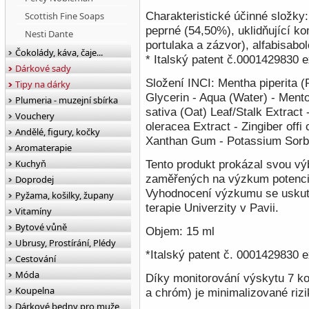
Charakteristické účinné složky
Scottish Fine Soaps
peprné (54,50%), uklidňující k
Nesti Dante
portulaka a zázvor), alfabisabol
Čokolády, káva, čaje...
* Italský patent č.0001429830 e
Dárkové sady
Složení INCI:
Mentha piperita (
Tipy na dárky
Glycerin - Aqua (Water) - Ment
Plumeria - muzejní sbírka
sativa (Oat) Leaf/Stalk Extract
Vouchery
oleracea Extract - Zingiber offi
Andělé, figury, kočky
Xanthan Gum - Potassium Sorb
Aromaterapie
Kuchyň
Tento produkt prokázal svou v
zaměřených na výzkum potenciá
Doprodej
Vyhodnocení výzkumu se uskuteč
Pyžama, košilky, župany
terapie Univerzity v Pavii.
Vitamíny
Bytové vůně
Objem: 15 ml
Ubrusy, Prostírání, Plédy
*Italský patent č. 0001429830 
Cestování
Móda
Díky monitorování výskytu 7 kov
Koupelna
a chróm) je minimalizované rizi
Dárkové bedny pro muže