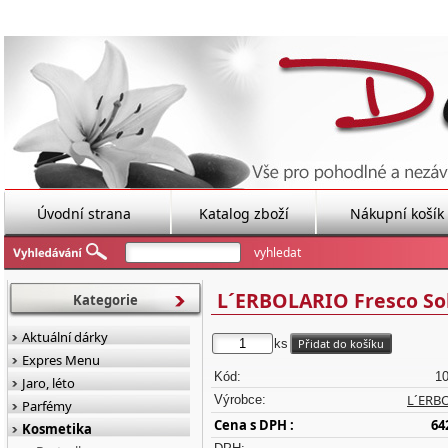
Úvodní strana
Katalog zboží
Nákupní košík
L´ERBOLARIO Fresco Sol
Kategorie
Aktuální dárky
ks
Expres Menu
Kód:
1
Jaro, léto
L´ERB
Výrobce:
Parfémy
Cena s DPH :
64
Kosmetika