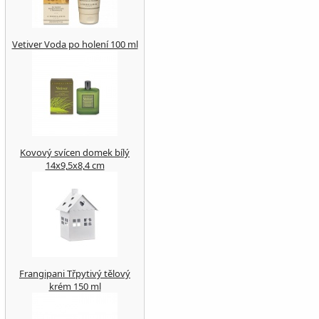
Vetiver Voda po holení 100 ml
Kovový svícen domek bílý
14x9,5x8,4 cm
Frangipani Třpytivý tělový
krém 150 ml