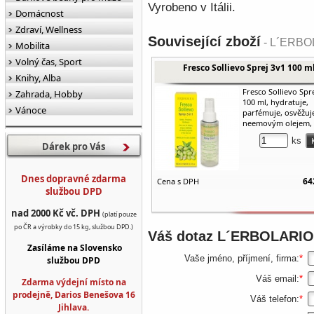
Vyrobeno v Itálii.
Domácnost
Zdraví, Wellness
Související zboží
- L´ERBOL
Mobilita
Volný čas, Sport
Fresco Sollievo Sprej 3v1 100 m
Knihy, Alba
Fresco Sollievo Spr
Zahrada, Hobby
100 ml, hydratuje,
Vánoce
parfémuje, osvěžuje
neemovým olejem, .
ks
Dárek pro Vás
Dnes dopravné zdarma
64
Cena s DPH
službou DPD
nad 2000 Kč vč. DPH
(platí pouze
po ČR a výrobky do 15 kg, službou DPD.)
Váš dotaz
L´ERBOLARIO F
Zasíláme na Slovensko
Vaše jméno, příjmení, firma:
*
službou DPD
Váš email:
*
Zdarma výdejní místo na
prodejně, Darios Benešova 16
Váš telefon:
*
Jihlava.