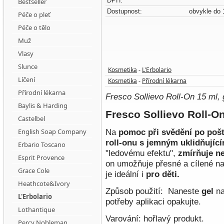
DPH:
Bestseller
Dostupnost:
obvykle do 
Péče o pleť
Péče o tělo
Muž
Vlasy
Slunce
Kosmetika
L'Erbolario
-
Líčení
Kosmetika
Přírodní lékarna
-
Přírodní lékarna
Fresco Sollievo Roll-On 15 ml, 
Baylis & Harding
Fresco Sollievo Roll-O
Castelbel
English Soap Company
Na
pomoc
při svědění po po
roll-onu s jemným uklidňujíc
Erbario Toscano
"ledovému efektu",
zmírňuje ne
Esprit Provence
on umožňuje přesné a cílené na
Grace Cole
je ideální i
pro děti.
Heathcote&Ivory
Způsob použití:
Naneste
gel
na
L'Erbolario
potřeby aplikaci opakujte.
Lothantique
Varování:
hořlavý produkt.
Percy Nobleman