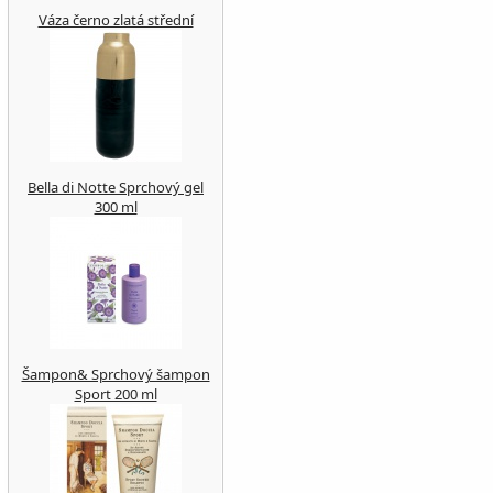
Váza černo zlatá střední
Bella di Notte Sprchový gel
300 ml
Šampon& Sprchový šampon
Sport 200 ml