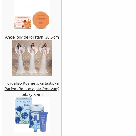
Anděl bílý dekorativní 30,5 cm
Fiordaliso Kosmetická taštička,
Parfém Roll-on a parfémovaný
tělový krém