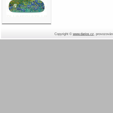
Copyright ©
www.darios.cz
,
provozován