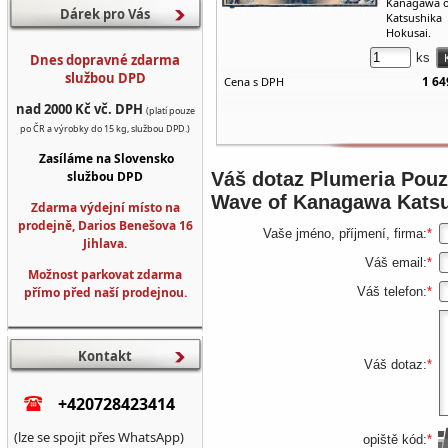
Kanagawa 
Dárek pro Vás
Katsushika
Hokusai.
ks
Dnes dopravné zdarma
službou DPD
1 64
Cena s DPH
nad 2000 Kč vč. DPH
(platí pouze
po ČR a výrobky do 15 kg, službou DPD.)
Zasíláme na Slovensko
službou DPD
Váš dotaz
Plumeria Pouz
Wave of Kanagawa Katsu
Zdarma výdejní místo na
prodejně, Darios Benešova 16
Vaše jméno, příjmení, firma:
*
Jihlava.
Váš email:
*
Možnost parkovat zdarma
přímo před naší prodejnou.
Váš telefon:
*
Kontakt
Váš dotaz:
*
+420728423414
(lze se spojit přes WhatsApp)
opiště kód:
*