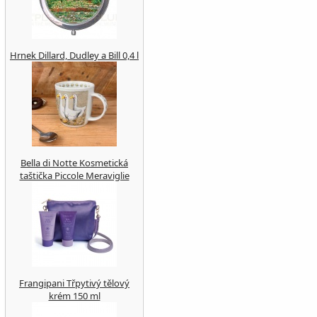
Hrnek Dillard, Dudley a Bill 0,4 l
Bella di Notte Kosmetická
taštička Piccole Meraviglie
Frangipani Třpytivý tělový
krém 150 ml