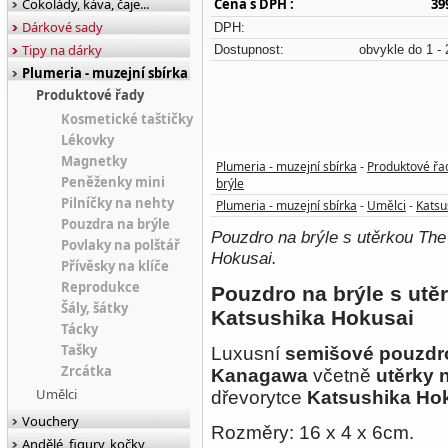
Čokolády, káva, čaje...
Cena s DPH :
39
Dárkové sady
DPH:
Tipy na dárky
Dostupnost:
obvykle do 1 - 
Plumeria - muzejní sbírka
Produktové řady
Kosmetické taštičky
Lékovky
Magnetky
Plumeria - muzejní sbírka
Produktové řa
-
Peněženky mini
brýle
Pilníčky na nehty
Plumeria - muzejní sbírka
Umělci
Katsu
-
-
Pouzdra na brýle
Pouzdro na brýle s utěrkou Th
Povlaky na polštář
Hokusai.
Přívěsky na klíče
Reprodukce
Pouzdro na brýle s ut
Šály, šátky
Katsushika Hokusai
Tácky
Tašky
Luxusní
semišové
pouzdro
Zrcátka
Kanagawa
včetně
utěrky 
Umělci
dřevorytce
Katsushika Hok
Vouchery
Rozměry: 16 x 4 x 6cm.
Andělé, figury, kočky