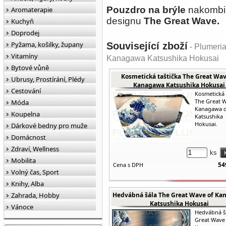
Pouzdro na brýle
nakombinu
Aromaterapie
designu
The Great Wave.
Kuchyň
Doprodej
Pyžama, košilky, župany
Související zboží
- Plumeria
Vitamíny
Kanagawa Katsushika Hokusai
Bytové vůně
Kosmetická taštička The Great Wav
Ubrusy, Prostírání, Plédy
Kanagawa Katsushika Hokusai
Cestování
Kosmetická 
The Great 
Móda
Kanagawa 
Koupelna
Katsushika
Hokusai.
Dárkové bedny pro muže
Domácnost
Zdraví, Wellness
ks
Mobilita
54
Cena s DPH
Volný čas, Sport
Knihy, Alba
Zahrada, Hobby
Hedvábná šála The Great Wave of Ka
Katsushika Hokusai
Vánoce
Hedvábná š
Great Wave