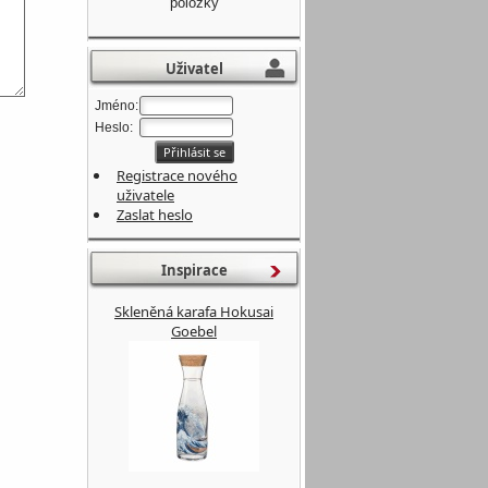
položky
Uživatel
Jméno:
Heslo:
Registrace nového
uživatele
Zaslat heslo
Inspirace
Skleněná karafa Hokusai
Goebel