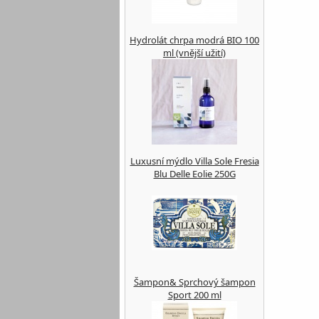
Hydrolát chrpa modrá BIO 100
ml (vnější užití)
Luxusní mýdlo Villa Sole Fresia
Blu Delle Eolie 250G
Šampon& Sprchový šampon
Sport 200 ml