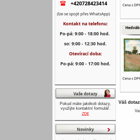
+420728423414
Cena s DP
(lze se spojit přes WhatsApp)
Kontakt na telefonu:
Hedvábn
Po-pá: 9:00 - 18:00 hod.
so: 9:00 - 12:30 hod.
Otevírací doba:
Po-pá: 9:00 - 17:00 hod.
Cena s DP
Vaše dotazy
Váš dota
Pokud máte jakékoli dotazy,
využijte kontaktní formulář.
Va
ZDE
Novinky