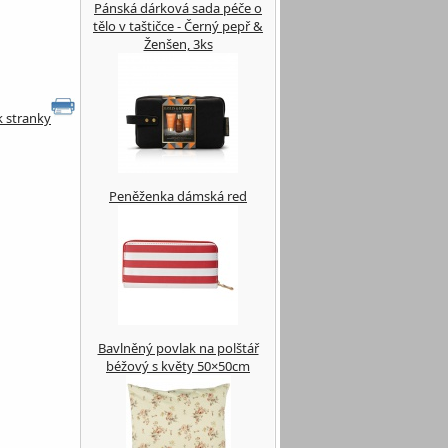
Pánská dárková sada péče o
tělo v taštičce - Černý pepř &
Ženšen, 3ks
k stranky
Peněženka dámská red
Bavlněný povlak na polštář
béžový s květy 50×50cm