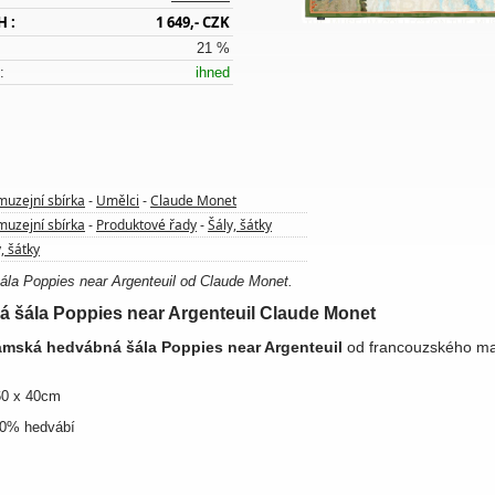
H :
1 649,- CZK
21 %
:
ihned
muzejní sbírka
Umělci
Claude Monet
-
-
muzejní sbírka
Produktové řady
Šály, šátky
-
-
, šátky
la Poppies near Argenteuil od Claude Monet.
 šála Poppies near Argenteuil Claude Monet
mská hedvábná šála
Poppies near Argenteuil
od francouzského ma
0 x 40cm
00% hedvábí