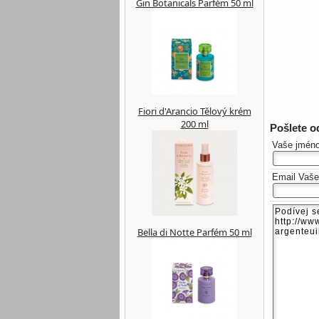
Gin Botanicals Parfém 50 ml
Fiori d'Arancio Tělový krém
200 ml
Pošlete 
Vaše jmén
Email Vaš
Bella di Notte Parfém 50 ml