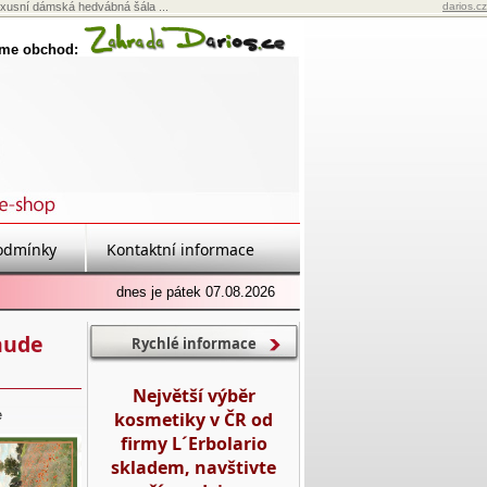
uxusní dámská hedvábná šála ...
darios.cz
eme obchod:
odmínky
Kontaktní informace
dnes je pátek 07.08.2026
aude
Rychlé informace
Největší výběr
e
kosmetiky v ČR od
firmy L´Erbolario
skladem, navštivte