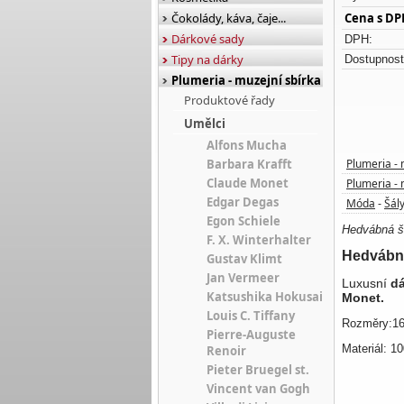
Čokolády, káva, čaje...
Cena s DP
Dárkové sady
DPH:
Tipy na dárky
Dostupnost
Plumeria - muzejní sbírka
Produktové řady
Umělci
Alfons Mucha
Barbara Krafft
Plumeria - 
Claude Monet
Plumeria - 
Edgar Degas
Móda
Šály
-
Egon Schiele
Hedvábná šá
F. X. Winterhalter
Hedvábná
Gustav Klimt
Jan Vermeer
Luxusní
dá
Katsushika Hokusai
Monet.
Louis C. Tiffany
Rozměry:16
Pierre-Auguste
Materiál: 1
Renoir
Pieter Bruegel st.
Vincent van Gogh