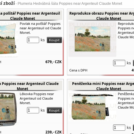
cí zboží
- Plumeria Hedvábná šála Poppies near Argenteuil Claude Monet
a polštář Poppies near Argenteuil
Reprodukce obrazu Poppies near Ar
Claude Monet
Claude Monet
Povlak na polštář Poppies
Reproduk
near Argenteuil od Claude
Poppies n
Monet.
Argenteui
Claude Mo
ks
679,-
CZK
H
ks
4
Cena s DPH
 Poppies near Argenteuil Claude
Peněženka mini Poppies near Arge
Monet
Claude Monet
Lékovka Poppies near
Peněženka
Argenteuil od Claude
Poppies n
Monet.
Argenteui
Claude Mo
ks
ks
239,-
CZK
H