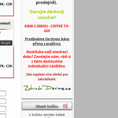
prodejně).
69,-
CZK
Darujte dárkový
voucher!
enteuil
KÁVA S SEBOU - COFFEE TO-
GO!
r
Prodáváme čerstvou kávu
přímo z pražírny.
Nestíháte naší otevírací
dobu? Zavolejte nám, rádi si
s Vámi domluvíme
individuální návštěvu.
79,-
CZK
Zde najdete více dárků pro
zahrádkaře:
Obsah košíku
v košíku nemáte žádné