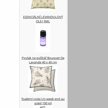
ESENCIÁLNÍ LEVANDULOVÝ
OLEJ,5ML
Povlak na polštář Bouquet De
Lavande 40 x 40 cm
Toaletní voda Un week-end au
soleil 100 ml