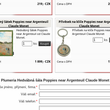
219,-
CZK
2
H
Cena s DPH
ý šátek Poppies near Argenteuil
Přívěsek na klíče Poppies near Arg
Claude Monet
Claude Monet
Hedvábný šátek Poppies
Přívěsek na klíče Poppies nea
near Argenteuil od Claude
Argenteuil Claude Monet
Monet.
ks
ks
1 899,-
CZK
1
H
Cena s DPH
z
Plumeria Hedvábná šála Poppies near Argenteuil Claude Monet
še jméno, příjmení, firma:
*
Váš email:
*
Váš telefon:
*