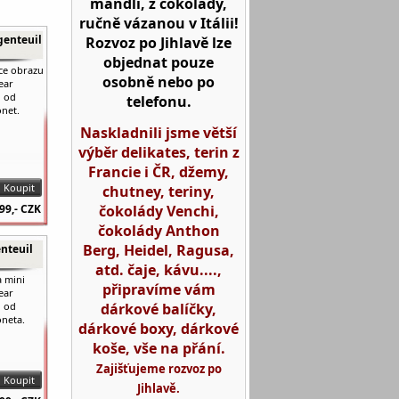
mandlí, z čokolády,
ručně vázanou v Itálii!
genteuil
Rozvoz po Jihlavě lze
objednat pouze
ce obrazu
osobně nebo po
ear
l od
telefonu.
net.
Naskladnili jsme větší
výběr delikates, terin z
Francie i ČR, džemy,
chutney, teriny,
čokolády Venchi,
99,-
CZK
čokolády Anthon
Berg, Heidel, Ragusa,
nteuil
atd. čaje, kávu....,
 mini
připravíme vám
ear
dárkové balíčky,
l od
neta.
dárkové boxy, dárkové
koše, vše na přání.
Zajišťujeme rozvoz po
Jihlavě.