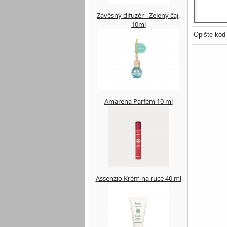
Závěsný difuzér - Zelený čaj,
10ml
Opište kód
Amarena Parfém 10 ml
Assenzio Krém na ruce 40 ml