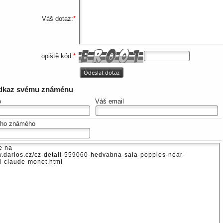
Váš dotaz:
*
opiště kód:
*
odkaz svému známénu
o
Váš email
eho známého