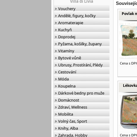
Villa di Livia
Souvisejí
Vouchery
Povlak n
Andělé, figury, kočky
Aromaterapie
Kuchyň
Doprodej
Pyžama, košilky, župany
Vitamíny
Bytové vůně
Cena s DP
Ubrusy, Prostírání, Plédy
Cestování
Móda
Lékovka
Koupelna
Dárkové bedny pro muže
Domácnost
Zdraví, Wellness
Mobilita
Volný čas, Sport
Knihy, Alba
Zahrada, Hobby
Cena s DP