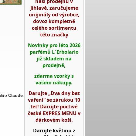
naší prodejnu v
Jihlavě, zaručujeme
originály od výrobce,
dovoz kompletně
celého sortimentu
této značky
Novinky pro léto 2026
parfémů L´Erbolario
již skladem na
prodejně,
zdarma vzorky s
vašimi nákupy.
Darujte „Dva dny bez
líře
Claude
vaření“ se zárukou 10
let! Darujte poctivé
české EXPRES MENU v
dárkovém koši.
Darujte květinu z