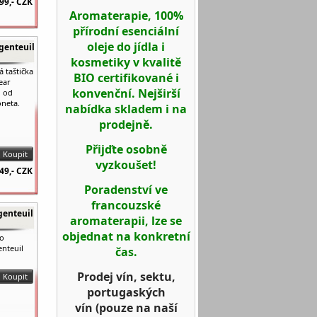
99,-
CZK
Aromaterapie, 100%
přírodní esenciální
oleje do jídla i
genteuil
kosmetiky v kvalitě
 taštička
BIO certifikované i
ear
konvenční. Nejširší
l od
neta.
nabídka skladem i na
prodejně.
Přijďte osobně
vyzkoušet!
49,-
CZK
Poradenství ve
francouzské
genteuil
aromaterapii, lze se
objednat na konkretní
ko
nteuil
čas.
Prodej vín, sektu,
portugaských
vín
(pouze na naší