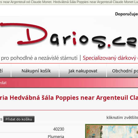
s near Argenteuil od Claude Monet. Hedvábná šála Poppies near Argenteuil Claude Monet L
Doporučuj
ží
Nákupní košík
Jak nakupovat
Obchodní p
ia Hedvábná šála Poppies near Argenteuil Cl
kliknutím zvětšít
ks
40230
Plumeria