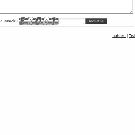
 z obrázku
nahoru
Tis
|