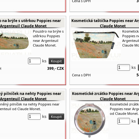
3
Cena s DPH
 na brýle s utěrkou Poppies near
Kosmetická taštička Poppies near Ar
Argenteuil Claude Monet
Claude Monet
Pouzdro na brýle s
Kosmetická
utěrkou Poppies
Poppies n
near Argenteuil
Argenteui
Claude Monet.
Claude Mo
ks
ks
399,-
CZK
H
5
Cena s DPH
ý pilníček na nehty Poppies near
Kosmetické zrcátko Poppies near Ar
Argenteuil Claude Monet
Claude Monet
eněný pilníček na nehty Poppies near
Kosmetické zrcát
enteuil od Claude Monet.
Poppies near Arge
od Claude Monet.
ks
ks