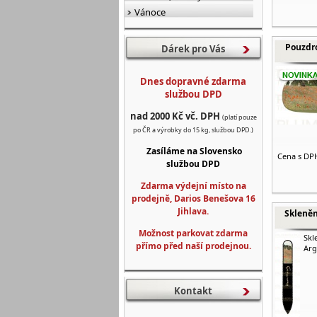
Vánoce
Pouzdro
Dárek pro Vás
Dnes dopravné zdarma
službou DPD
nad 2000 Kč vč. DPH
(platí pouze
po ČR a výrobky do 15 kg, službou DPD.)
Zasíláme na Slovensko
Cena s DP
službou DPD
Zdarma výdejní místo na
prodejně, Darios Benešova 16
Jihlava.
Skleněn
Možnost parkovat zdarma
Skl
přímo před naší prodejnou.
Arg
Kontakt