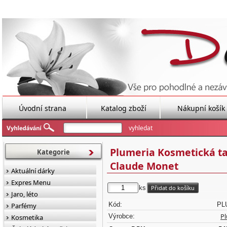
Úvodní strana
Katalog zboží
Nákupní košík
Plumeria Kosmetická ta
Kategorie
Claude Monet
Aktuální dárky
Expres Menu
ks
Jaro, léto
Kód:
PL
Parfémy
P
Výrobce:
Kosmetika