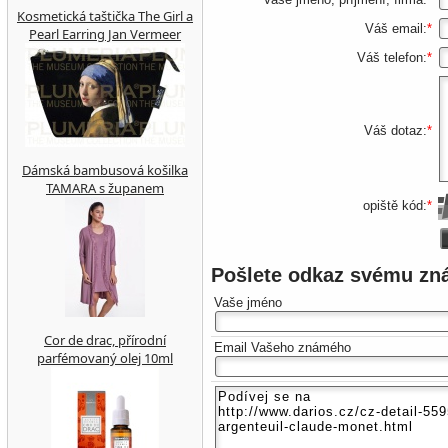
Kosmetická taštička The Girl a
Váš email:
*
Pearl Earring Jan Vermeer
Váš telefon:
*
Váš dotaz:
*
Dámská bambusová košilka
TAMARA s županem
opiště kód:
*
Pošlete odkaz svému z
Vaše jméno
Cor de drac, přírodní
Email Vašeho známého
parfémovaný olej 10ml