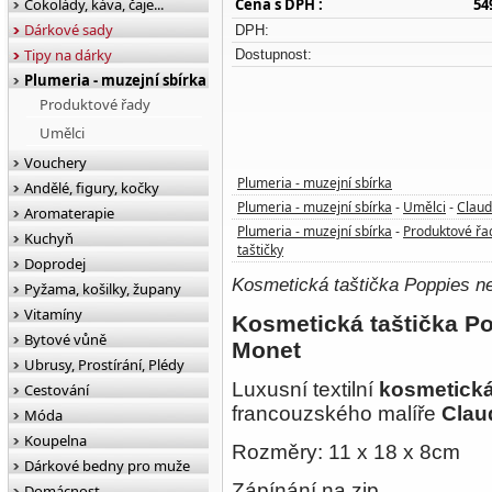
Čokolády, káva, čaje...
Cena s DPH :
54
Dárkové sady
DPH:
Tipy na dárky
Dostupnost:
Plumeria - muzejní sbírka
Produktové řady
Umělci
Vouchery
Plumeria - muzejní sbírka
Andělé, figury, kočky
Plumeria - muzejní sbírka
Umělci
Clau
-
-
Aromaterapie
Plumeria - muzejní sbírka
Produktové řa
-
Kuchyň
taštičky
Doprodej
Kosmetická taštička Poppies ne
Pyžama, košilky, župany
Vitamíny
Kosmetická taštička Po
Bytové vůně
Monet
Ubrusy, Prostírání, Plédy
Luxusní t
extilní
kosmetická
Cestování
francouzského malíře
Clau
Móda
Koupelna
Rozměry: 11 x 18 x 8cm
Dárkové bedny pro muže
Zápínání na zip.
Domácnost