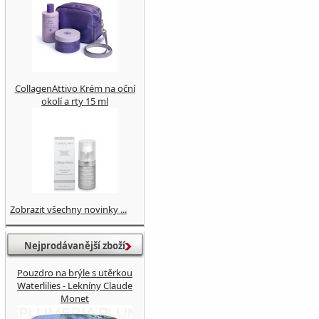
CollagenAttivo Krém na oční
okolí a rty 15 ml
Zobrazit všechny novinky ...
Nejprodávanější zboží
Pouzdro na brýle s utěrkou
Waterlilies - Lekníny Claude
Monet