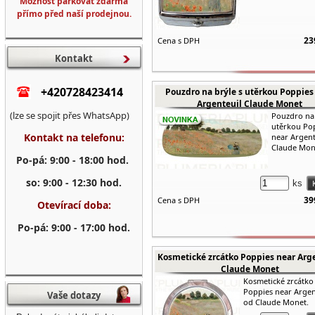
Možnost parkovat zdarma
přímo před naší prodejnou.
23
Cena s DPH
Kontakt
+420728423414
Pouzdro na brýle s utěrkou Poppies
Argenteuil Claude Monet
(lze se spojit přes WhatsApp)
Pouzdro na 
utěrkou Po
Kontakt na telefonu:
near Argent
Claude Mon
Po-pá: 9:00 - 18:00 hod.
so: 9:00 - 12:30 hod.
ks
39
Cena s DPH
Otevírací doba:
Po-pá: 9:00 - 17:00 hod.
Kosmetické zrcátko Poppies near Arg
Claude Monet
Kosmetické zrcátko
Poppies near Argen
Vaše dotazy
od Claude Monet.