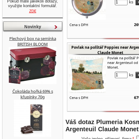
Pokud máte jakékoli dotazy,
ks
využijte kontaktní formulář.
ZDE
26
Cena s DPH
Novinky
Plechový box na semínka
BRITISH BLOOM
Povlak na polštář Poppies near Arge
Claude Monet
Povlak na polštář 
near Argenteuil od
Monet.
ks
Čokoláda hořká 69% s
křupínky 70g
67
Cena s DPH
Váš dotaz
Plumeria Kosm
Argenteuil Claude Monet
Vaše jméno, příjmení, firma:
*