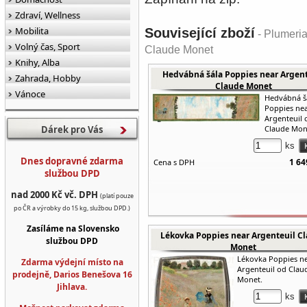
Zdraví, Wellness
Mobilita
Související zboží
- Plumeria
Volný čas, Sport
Claude Monet
Knihy, Alba
Hedvábná šála Poppies near Argent
Zahrada, Hobby
Claude Monet
Vánoce
Hedvábná š
Poppies ne
Argenteuil 
Dárek pro Vás
Claude Mon
ks
Dnes dopravné zdarma
1 64
Cena s DPH
službou DPD
nad 2000 Kč vč. DPH
(platí pouze
po ČR a výrobky do 15 kg, službou DPD.)
Zasíláme na Slovensko
Lékovka Poppies near Argenteuil C
službou DPD
Monet
Lékovka Poppies n
Zdarma výdejní místo na
Argenteuil od Clau
prodejně, Darios Benešova 16
Monet.
Jihlava.
ks