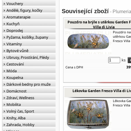
Vouchery
Andělé, figury, kočky
Související zboží
- Plumeria
Aromaterapie
Pouzdro na brýle s utěrkou Garden F
Kuchyň
Villa di Livia
Doprodej
Pouzdro na 
utěrkou Ga
Pyžama, košilky, župany
Fresco Villa 
Vitamíny
Bytové vůně
Ubrusy, Prostírání, Plédy
ks
Cestování
39
Cena s DPH
Móda
Koupelna
Dárkové bedny pro muže
Domácnost
Lékovka Garden Fresco Villa di Li
Zdraví, Wellness
Lékovka Ga
Mobilita
Fresco Villa 
Volný čas, Sport
Knihy, Alba
Zahrada, Hobby