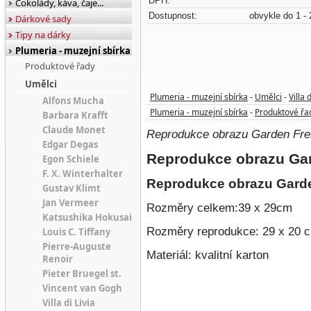
DPH:
Čokolády, káva, čaje...
Dostupnost:
obvykle do 1 - 
Dárkové sady
Tipy na dárky
Plumeria - muzejní sbírka
Produktové řady
Umělci
Plumeria - muzejní sbírka
Umělci
Villa d
-
-
Alfons Mucha
Plumeria - muzejní sbírka
Produktové řa
-
Barbara Krafft
Claude Monet
Reprodukce obrazu Garden Fresc
Edgar Degas
Reprodukce obrazu
Ga
Egon Schiele
F. X. Winterhalter
Reprodukce obrazu
Gard
Gustav Klimt
Jan Vermeer
Rozměry celkem:39 x 29cm
Katsushika Hokusai
Rozměry reprodukce: 29 x 20 
Louis C. Tiffany
Pierre-Auguste
Materiál: kvalitní karton
Renoir
Pieter Bruegel st.
Vincent van Gogh
Villa di Livia