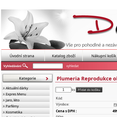
Úvodní strana
Katalog zboží
Nákupní košík
Plumeria Reprodukce obr
Kategorie
Aktuální dárky
ks
Expres Menu
Kód:
Jaro, léto
P
Výrobce:
Parfémy
Cena s DPH :
49
Kosmetika