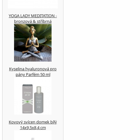
YOGA LADY MEDITATION -
bronzová & stříbrná
Kyselina hyaluronová pro
pány Parfém 50 ml
Kovový svícen domek bílý
14x9,5x8,4 cm