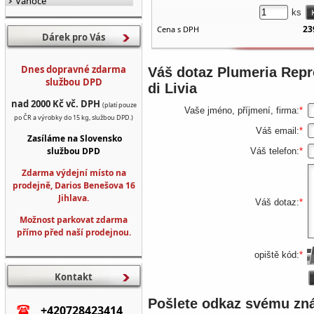
Vánoce
ks
23
Cena s DPH
Dárek pro Vás
Dnes dopravné zdarma
Váš dotaz
Plumeria Repr
službou DPD
di Livia
nad 2000 Kč vč. DPH
(platí pouze
Vaše jméno, příjmení, firma:
*
po ČR a výrobky do 15 kg, službou DPD.)
Váš email:
*
Zasíláme na Slovensko
službou DPD
Váš telefon:
*
Zdarma výdejní místo na
prodejně, Darios Benešova 16
Jihlava.
Váš dotaz:
*
Možnost parkovat zdarma
přímo před naší prodejnou.
opiště kód:
*
Kontakt
Pošlete odkaz svému z
+420728423414