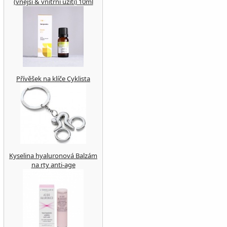
(vnější & vnitřní užití) 10ml
Přívěšek na klíče Cyklista
Kyselina hyaluronová Balzám
na rty anti-age