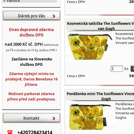
Vánoce
26
Cena s DPH
Dárek pro Vás
Kosmetická taštička The Sunflowers 
van Gogh
Dnes dopravné zdarma
Kosmetická 
službou DPD
The Sunflo
Vincent va
nad 2000 Kč vč. DPH
(platí pouze
po ČR a výrobky do 15 kg, službou DPD.)
Zasíláme na Slovensko
službou DPD
ks
Zdarma výdejní místo na
54
Cena s DPH
prodejně, Darios Benešova 16
Jihlava.
Možnost parkovat zdarma
Peněženka mini The Sunflowers Vinc
Gogh
přímo před naší prodejnou.
Peněženka 
The Sunflo
Vincenta va
Gogha.
Kontakt
+420728423414