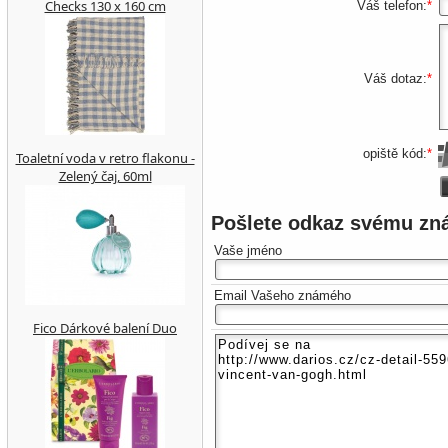
Checks 130 x 160 cm
Váš telefon:
*
Váš dotaz:
*
opiště kód:
*
Toaletní voda v retro flakonu -
Zelený čaj, 60ml
Pošlete odkaz svému z
Vaše jméno
Email Vašeho známého
Fico Dárkové balení Duo