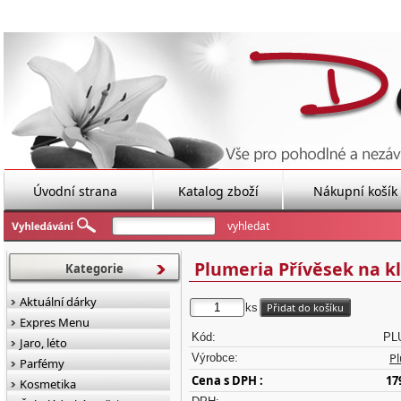
Úvodní strana
Katalog zboží
Nákupní košík
Plumeria Přívěsek na k
Kategorie
Aktuální dárky
ks
Expres Menu
Kód:
PL
Jaro, léto
P
Výrobce:
Parfémy
Cena s DPH :
17
Kosmetika