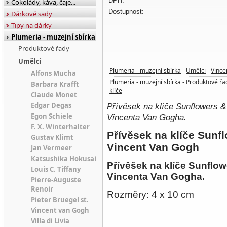
DPH:
Čokolády, káva, čaje...
Dostupnost:
Dárkové sady
Tipy na dárky
Plumeria - muzejní sbírka
Produktové řady
Umělci
Plumeria - muzejní sbírka
Umělci
Vince
-
-
Alfons Mucha
Plumeria - muzejní sbírka
Produktové řa
-
Barbara Krafft
klíče
Claude Monet
Edgar Degas
Přívěsek na klíče Sunflowers &
Egon Schiele
Vincenta Van Gogha.
F. X. Winterhalter
Přívěsek na klíče Sunf
Gustav Klimt
Vincent Van Gogh
Jan Vermeer
Katsushika Hokusai
Přívěšek na klíče Sunflo
Louis C. Tiffany
Vincenta Van Gogha
.
Pierre-Auguste
Renoir
Rozměry: 4 x 10 cm
Pieter Bruegel st.
Vincent van Gogh
Villa di Livia