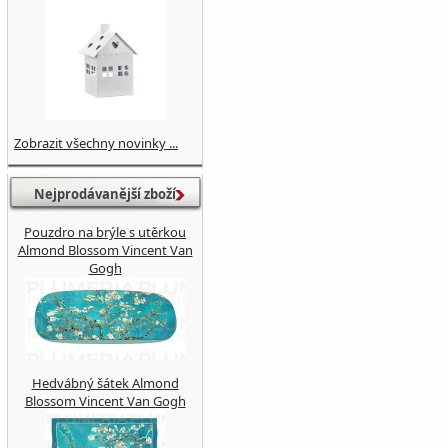
Zobrazit všechny novinky ...
Nejprodávanější zboží
Pouzdro na brýle s utěrkou
Almond Blossom Vincent Van
Gogh
Hedvábný šátek Almond
Blossom Vincent Van Gogh