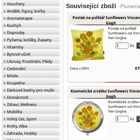
Vouchery
Související zboží
- Plumeria
Andělé, figury, kočky
Povlak na polštář Sunflowers Vincen
Aromaterapie
Gogh
Kuchyň
Povlak na polštář
Doprodej
Sunflowers od Vinc
Van Gogha.
Pyžama, košilky, župany
ks
Vitamíny
Bytové vůně
Ubrusy, Prostírání, Plédy
Cestování
67
Cena s DPH
Móda
Koupelna
Dárkové bedny pro muže
Kosmetické zrcátko Sunflowers Vince
Gogh
Domácnost
Kosmetické zrcátko
Zdraví, Wellness
Sunflowers od Vinc
Mobilita
Van Gogha.
Volný čas, Sport
ks
Knihy, Alba
Zahrada, Hobby