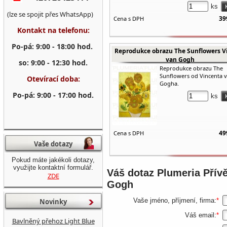
ks
(lze se spojit přes WhatsApp)
39
Cena s DPH
Kontakt na telefonu:
Po-pá: 9:00 - 18:00 hod.
Reprodukce obrazu The Sunflowers V
van Gogh
so: 9:00 - 12:30 hod.
Reprodukce obrazu The
Sunflowers od Vincenta 
Otevírací doba:
Gogha.
Po-pá: 9:00 - 17:00 hod.
ks
49
Cena s DPH
Vaše dotazy
Pokud máte jakékoli dotazy,
využijte kontaktní formulář.
Váš dotaz
Plumeria Přív
ZDE
Gogh
Vaše jméno, příjmení, firma:
*
Novinky
Váš email:
*
Bavlněný přehoz Light Blue