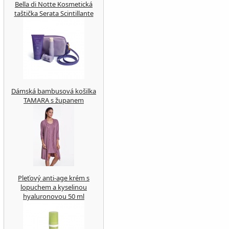
Bella di Notte Kosmetická
taštička Serata Scintillante
Dámská bambusová košilka
TAMARA s županem
Pleťový anti-age krém s
lopuchem a kyselinou
hyaluronovou 50 ml