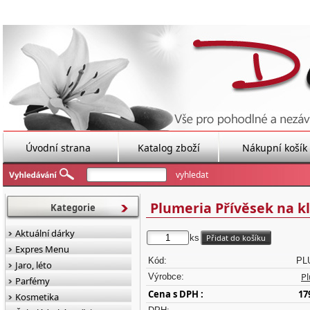
Úvodní strana
Katalog zboží
Nákupní košík
Plumeria Přívěsek na kl
Kategorie
Aktuální dárky
ks
Expres Menu
Kód:
PL
Jaro, léto
P
Výrobce:
Parfémy
Cena s DPH :
17
Kosmetika