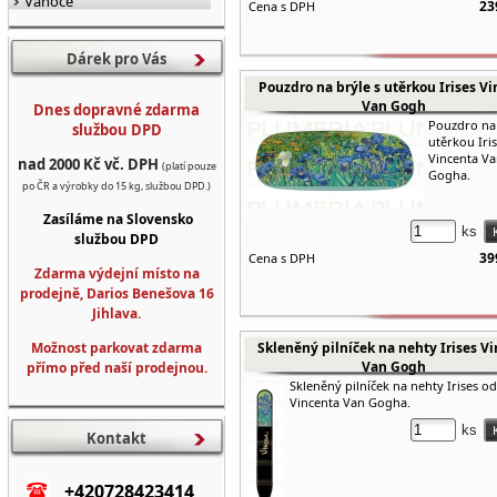
Vánoce
23
Cena s DPH
Dárek pro Vás
Pouzdro na brýle s utěrkou Irises Vi
Van Gogh
Dnes dopravné zdarma
Pouzdro na 
službou DPD
utěrkou Iri
Vincenta V
nad 2000 Kč vč. DPH
(platí pouze
Gogha.
po ČR a výrobky do 15 kg, službou DPD.)
Zasíláme na Slovensko
ks
službou DPD
39
Cena s DPH
Zdarma výdejní místo na
prodejně, Darios Benešova 16
Jihlava.
Možnost parkovat zdarma
Skleněný pilníček na nehty Irises V
Van Gogh
přímo před naší prodejnou.
Skleněný pilníček na nehty Irises od
Vincenta Van Gogha.
ks
Kontakt
+420728423414