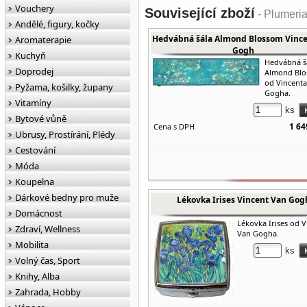
Vouchery
Související zboží
- Plumeria
Andělé, figury, kočky
Hedvábná šála Almond Blossom Vinc
Aromaterapie
Gogh
Kuchyň
Hedvábná š
Doprodej
Almond Bl
od Vincent
Pyžama, košilky, župany
Gogha.
Vitamíny
ks
Bytové vůně
1 64
Cena s DPH
Ubrusy, Prostírání, Plédy
Cestování
Móda
Koupelna
Dárkové bedny pro muže
Lékovka Irises Vincent Van Gog
Domácnost
Lékovka Irises od V
Zdraví, Wellness
Van Gogha.
Mobilita
ks
Volný čas, Sport
Knihy, Alba
Zahrada, Hobby