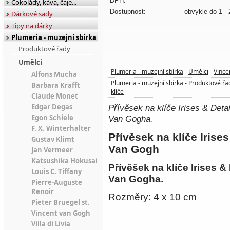
DPH:
Čokolády, káva, čaje...
Dostupnost:
obvykle do 1 - 
Dárkové sady
Tipy na dárky
Plumeria - muzejní sbírka
Produktové řady
Umělci
Plumeria - muzejní sbírka
Umělci
Vince
-
-
Alfons Mucha
Plumeria - muzejní sbírka
Produktové řa
-
Barbara Krafft
klíče
Claude Monet
Edgar Degas
Přívěsek na klíče Irises & Deta
Egon Schiele
Van Gogha.
F. X. Winterhalter
Přívěsek na klíče Irise
Gustav Klimt
Van Gogh
Jan Vermeer
Katsushika Hokusai
Přívěšek na klíče Irises &
Louis C. Tiffany
Van Gogha
.
Pierre-Auguste
Renoir
Rozměry: 4 x 10 cm
Pieter Bruegel st.
Vincent van Gogh
Villa di Livia