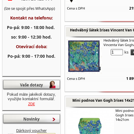
(lze se spojit přes WhatsApp)
21
Cena s DPH
Kontakt na telefonu:
Po-pá: 9:00 - 18:00 hod.
Hedvábný šátek Irises Vincent Van
so: 9:00 - 12:30 hod.
Hedvábný šátek Iri
Vincenta Van Gogh
Otevírací doba:
ks
Po-pá: 9:00 - 17:00 hod.
1 89
Cena s DPH
Vaše dotazy
Pokud máte jakékoli dotazy,
využijte kontaktní formulář.
Mini podnos Van Gogh Irises 14x
ZDE
Mini podno
Gogh Irises
Novinky
14x21cm
Dárkový voucher