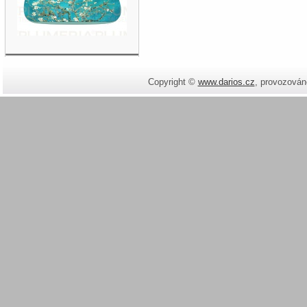
Copyright ©
www.darios.cz
,
provozován