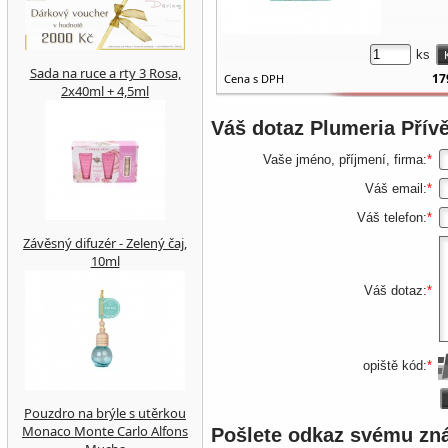
ks
Sada na ruce a rty 3 Rosa,
17
Cena s DPH
2x40ml + 4,5ml
Váš dotaz
Plumeria Přívě
Vaše jméno, příjmení, firma:
*
Váš email:
*
Váš telefon:
*
Závěsný difuzér - Zelený čaj,
10ml
Váš dotaz:
*
opiště kód:
*
Pouzdro na brýle s utěrkou
Monaco Monte Carlo Alfons
Pošlete odkaz svému z