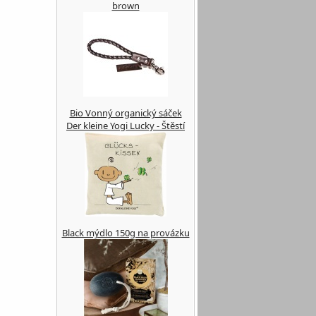
brown
Bio Vonný organický sáček
Der kleine Yogi Lucky - Štěstí
Black mýdlo 150g na provázku