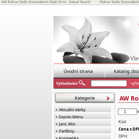
AW Roll-on Směs Esenciálních Olejů 10 ml - Zahoď Strach!
Roll-on Směs Esenciálních
Úvodní strana
Katalog zbo
AW Rol
Kategorie
Aktuální dárky
Expres Menu
Kód:
Jaro, léto
Cena s DP
Parfémy
DPH:
Kosmetika