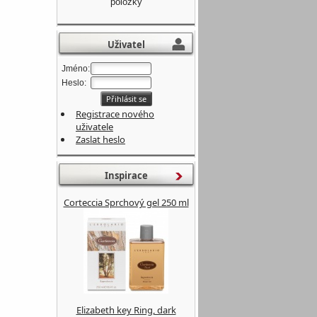
položky
Uživatel
Jméno:
Heslo:
Registrace nového
uživatele
Zaslat heslo
Inspirace
Corteccia Sprchový gel 250 ml
Elizabeth key Ring, dark