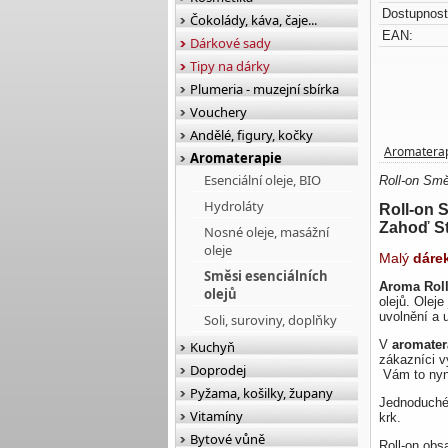
Dostupnost
Čokolády, káva, čaje...
EAN:
Dárkové sady
Tipy na dárky
Plumeria - muzejní sbírka
Vouchery
Andělé, figury, kočky
Aromatera
Aromaterapie
Esenciální oleje, BIO
Roll-on Smě
Hydroláty
Roll-on 
Zahoď St
Nosné oleje, masážní
oleje
Malý
dáre
Směsi esenciálních
Aroma Roll
olejů
olejů. Olej
uvolnění a 
Soli, suroviny, doplňky
V
aromater
Kuchyň
zákazníci 
Doprodej
Vám to nyní
Pyžama, košilky, župany
Jednoduché 
Vitamíny
krk.
Bytové vůně
Roll-on obs