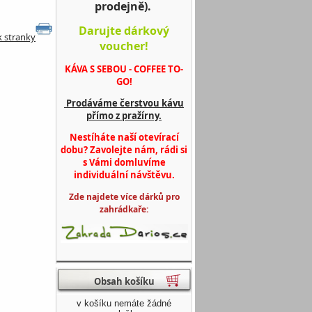
prodejně).
Darujte dárkový
k stranky
voucher!
KÁVA S SEBOU - COFFEE TO-
GO!
Prodáváme čerstvou kávu
přímo z pražírny.
Nestíháte naší otevírací
dobu? Zavolejte nám, rádi si
s Vámi domluvíme
individuální návštěvu.
Zde najdete více dárků pro
zahrádkaře:
Obsah košíku
v košíku nemáte žádné