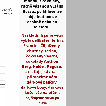
mandlí, z čokolády,
ručně vázanou v Itálii!
imonene*,
Rozvoz po Jihlavě lze
ccurring in
objednat pouze
osobně nebo po
telefonu.
Naskladnili jsme větší
výběr delikates, terin z
Francie i ČR, džemy,
chutney, teriny,
čokolády Venchi,
čokolády Anthon
Berg, Heidel, Ragusa,
atd. čaje, kávu....,
připravíme vám
dárkové balíčky,
dárkové boxy, dárkové
koše, vše na přání.
Zajišťujeme rozvoz po
Jihlavě.