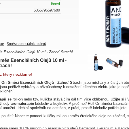
:
ihned
5055796597680
pie
Směsi esenciálních olejů
-
s Esenciálních Olejů 10 ml - Zahoď Strach!
Směs Esenciálních Olejů 10 ml -
rach!
k
, který nezklame!
-On Směsi Esenciálních Olejů - Zahoď Strach
!
jsou míchány z čistých éte
e jsou pečlivě vybírány a přizpůsobeny k dosažení cíleného efektu jako je např
uklidnění.
apii
se roll-on nebo tzv. kulička stává čím dál tím více oblíbenou. Užijte si i 
výhody
aromaterapie
kdekoliv a kdykoliv. A proč ne? Roll-On Směsi Esenciáln
 umožní. Ideální společník na cestách, v práci, prostě kdekoliv potřebujete.
použití:
Naneste pomocí kuličky roll-onu směs éterického oleje na zápěstí,
ahuje směs 100% přírodních esenciálních olejů Bergamot, Geranium a Kadidl