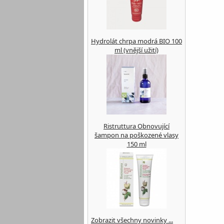
Hydrolát chrpa modrá BIO 100
ml (vnější užití)
Ristruttura Obnovující
šampon na poškozené vlasy
150 ml
Zobrazit všechny novinky ...