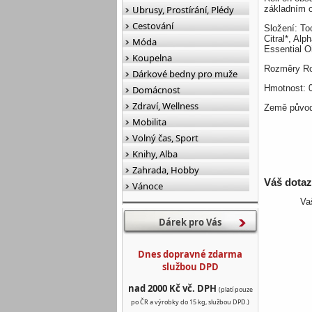
Ubrusy, Prostírání, Plédy
základním o
Cestování
Složení: To
Citral*, Alp
Móda
Essential O
Koupelna
Rozměry Ro
Dárkové bedny pro muže
Hmotnost: 
Domácnost
Zdraví, Wellness
Země původu
Mobilita
Volný čas, Sport
Knihy, Alba
Zahrada, Hobby
Váš dota
Vánoce
Va
Dárek pro Vás
Dnes dopravné zdarma
službou DPD
nad 2000 Kč vč. DPH
(platí pouze
po ČR a výrobky do 15 kg, službou DPD.)