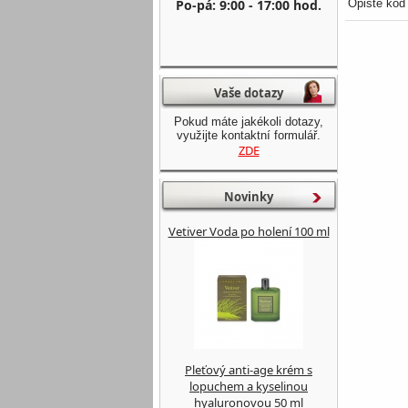
Po-pá: 9:00 - 17:00 hod.
Opište kód
Vaše dotazy
Pokud máte jakékoli dotazy,
využijte kontaktní formulář.
ZDE
Novinky
Vetiver Voda po holení 100 ml
Pleťový anti-age krém s
lopuchem a kyselinou
hyaluronovou 50 ml