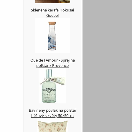
Skleněná karafa Hokusai
Goebel
Que de ľ Amour - Sprej na
polštář z Provence
Bavlněný povlak na polštář
béžový s květy 50×50cm