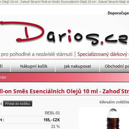
 Olejů 10 ml - Zahoď Strach! Roll-on Směs Esenciálních Olejů 10 ml - Zahoď Strach! Malý dá
Doporučuj
ží
Nákupní košík
Jak nakupovat
Obchodní p
l-on Směs Esenciálních Olejů 10 ml - Zahoď St
kliknutím zvětšít
ks
REBL-01
H :
155,- CZK
21 %