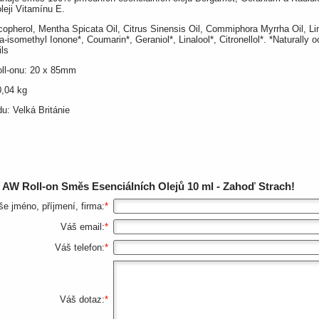
leji Vitamínu E.
copherol, Mentha Spicata Oil, Citrus Sinensis Oil, Commiphora Myrrha Oil, L
ha-isomethyl Ionone*, Coumarin*, Geraniol*, Linalool*, Citronellol*. *Naturally o
ils
ll-onu: 20 x 85mm
0,04 kg
: Velká Británie
z
AW Roll-on Směs Esenciálních Olejů 10 ml - Zahoď Strach!
še jméno, příjmení, firma:
*
Váš email:
*
Váš telefon:
*
Váš dotaz:
*