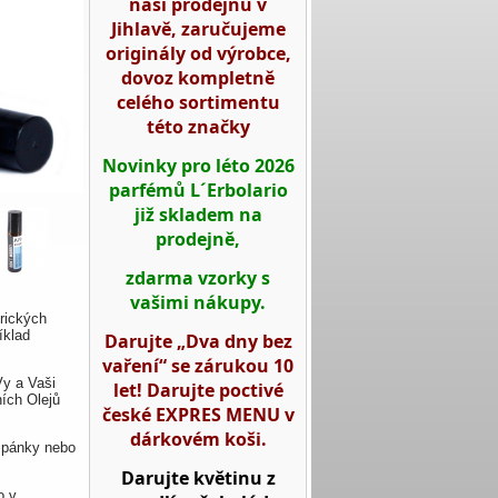
naší prodejnu v
Jihlavě, zaručujeme
originály od výrobce,
dovoz kompletně
celého sortimentu
této značky
Novinky pro léto 2026
parfémů L´Erbolario
již skladem na
prodejně,
zdarma vzorky s
vašimi nákupy.
rických
íklad
Darujte „Dva dny bez
vaření“ se zárukou 10
Vy a Vaši
let! Darujte poctivé
ích Olejů
české EXPRES MENU v
dárkovém koši.
 spánky nebo
Darujte květinu z
o v