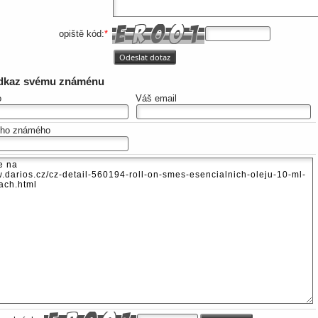
opiště kód:
*
odkaz svému známénu
o
Váš email
eho známého