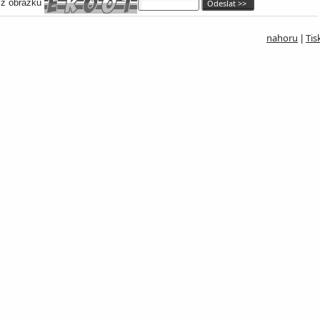
 z obrázku
nahoru
Tis
|