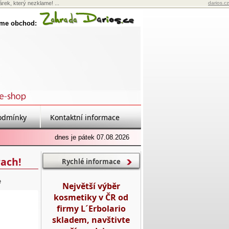
rek, který nezklame! ...
darios.cz
eme obchod:
odmínky
Kontaktní informace
dnes je pátek 07.08.2026
rach!
Rychlé informace
e
Největší výběr
kosmetiky v ČR od
firmy L´Erbolario
skladem, navštivte