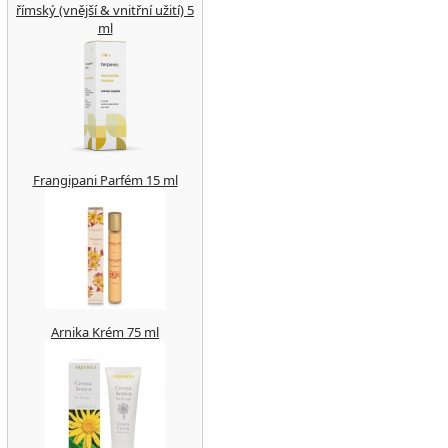
římský (vnější & vnitřní užití) 5
ml
Frangipani Parfém 15 ml
Arnika Krém 75 ml