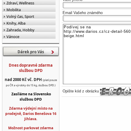
Zdraví, Wellness
Mobilita
Email Vašeho známého
Volný čas, Sport
Knihy, Alba
Zahrada, Hobby
Vánoce
Dárek pro Vás
Dnes dopravné zdarma
službou DPD
nad 2000 Kč vč. DPH
(platí pouze
po ČR a výrobky do 15 kg, službou DPD.)
Opište kód z obrázku
Zasíláme na Slovensko
službou DPD
Zdarma výdejní místo na
prodejně, Darios Benešova 16
Jihlava.
Možnost parkovat zdarma