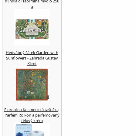
d'India di Taormina mýdlo 250
g
Hedvábný šátek Garden with
Sunflowers - Zahrada Gustav
Klimt
Fiordaliso Kosmetická taštička,
Parfém Roll-on a parfémovaný
tělový krém