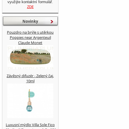
využijte kontaktní formulář.
ZDE
Novinky
Pouzdro na brýle s utěrkou
Poppies near Argenteuil
Claude Monet
Závěsný difuzér - Zelený čaj,
10ml
Luxusní mýdlo Villa Sole Fico