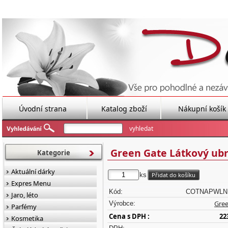
Úvodní strana
Katalog zboží
Nákupní košík
Green Gate Látkový ubr
Kategorie
Aktuální dárky
ks
Expres Menu
Kód:
COTNAPWLNI
Jaro, léto
Gree
Výrobce:
Parfémy
Cena s DPH :
22
Kosmetika