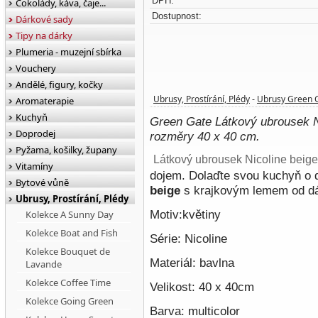
DPH:
Čokolády, káva, čaje...
Dostupnost:
Dárkové sady
Tipy na dárky
Plumeria - muzejní sbírka
Vouchery
Andělé, figury, kočky
Ubrusy, Prostírání, Plédy
Ubrusy Green 
Aromaterapie
-
Kuchyň
Green Gate Látkový ubrousek N
Doprodej
rozměry 40 x 40 cm.
Pyžama, košilky, župany
Látkový ubrousek Nicoline beige
Vitamíny
dojem. Dolaďte svou kuchyň o 
Bytové vůně
beige
s krajkovým lemem od d
Ubrusy, Prostírání, Plédy
Motiv:květiny
Kolekce A Sunny Day
Kolekce Boat and Fish
Série: Nicoline
Kolekce Bouquet de
Materiál:
bavlna
Lavande
Kolekce Coffee Time
Velikost: 40 x 40
cm
Kolekce Going Green
Barva: multicolor