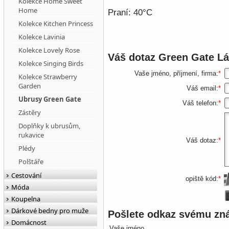
Kolekce Home Sweet
Home
Praní: 40°C
Kolekce Kitchen Princess
Kolekce Lavinia
Kolekce Lovely Rose
Váš dotaz
Green Gate Lá
Kolekce Singing Birds
Vaše jméno, příjmení, firma:
*
Kolekce Strawberry
Garden
Váš email:
*
Ubrusy Green Gate
Váš telefon:
*
Zástěry
Doplňky k ubrusům,
rukavice
Váš dotaz:
*
Plédy
Polštáře
Cestování
opiště kód:
*
Móda
Koupelna
Dárkové bedny pro muže
Pošlete odkaz svému z
Domácnost
Vaše jméno