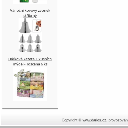
Vánoční kovový zvonek
stříbrný
Dárková kazeta luxusních
mýdel - Toscana 6 ks
Copyright ©
www.darios.cz
,
provozován