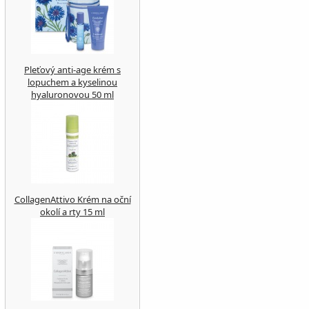
Pleťový anti-age krém s
lopuchem a kyselinou
hyaluronovou 50 ml
CollagenAttivo Krém na oční
okolí a rty 15 ml