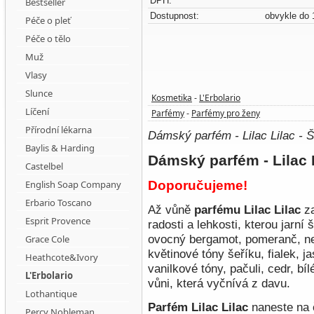
DPH:
Bestseller
Dostupnost:
obvykle do 
Péče o pleť
Péče o tělo
Muž
Vlasy
Slunce
Kosmetika
L'Erbolario
-
Líčení
Parfémy
Parfémy pro ženy
-
Přírodní lékarna
Dámský parfém - Lilac Lilac - 
Baylis & Harding
Dámský parfém - Lilac 
Castelbel
English Soap Company
Doporučujeme!
Erbario Toscano
Až vůně
parfému Lilac Lilac
za
Esprit Provence
radosti a lehkosti, kterou jarní
ovocný bergamot, pomeranč, ne
Grace Cole
květinové tóny šeříku, fialek, 
Heathcote&Ivory
vanilkové tóny, pačuli, cedr, b
L'Erbolario
vůni, která vyčnívá z davu.
Lothantique
Parfém
Lilac Lilac
naneste na 
Percy Nobleman