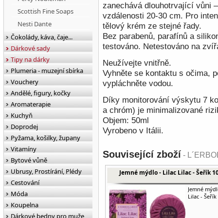
zanechává dlouhotrvající vůni –
Scottish Fine Soaps
vzdálenosti 20-30 cm. Pro inten
Nesti Dante
tělový krém ze stejné řady.
Bez parabenů, parafínů a silik
Čokolády, káva, čaje...
testováno. Netestováno na zvíř
Dárkové sady
Tipy na dárky
Neužívejte vnitřně.
Plumeria - muzejní sbírka
Vyhněte se kontaktu s očima, p
Vouchery
vypláchněte vodou.
Andělé, figury, kočky
Díky monitorování výskytu 7 kov
Aromaterapie
a chróm) je minimalizované rizi
Kuchyň
Objem: 50ml
Doprodej
Vyrobeno v Itálii.
Pyžama, košilky, župany
Vitamíny
Související zboží
- L´ERBOLA
Bytové vůně
Ubrusy, Prostírání, Plédy
Jemné mýdlo - Lilac Lilac - Šeřík 1
Cestování
Jemné mýdlo
Móda
Lilac - Šeří
Koupelna
Dárkové bedny pro muže