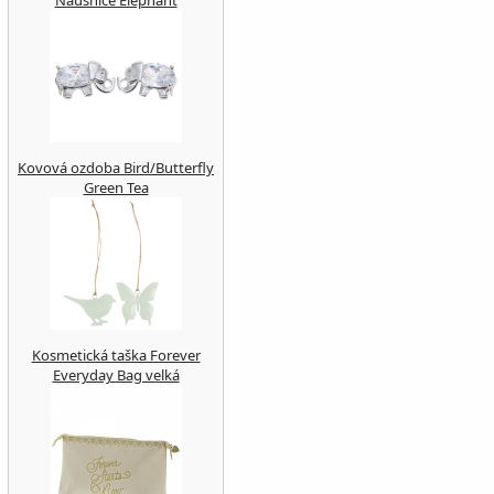
Náušnice Elephant
Kovová ozdoba Bird/Butterfly
Green Tea
Kosmetická taška Forever
Everyday Bag velká