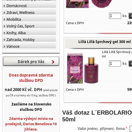
Domácnost
Zdraví, Wellness
ks
Mobilita
22
Cena s DPH
Volný čas, Sport
Knihy, Alba
Zahrada, Hobby
Lillà Lillà Sprchový gel 300 ml
Vánoce
Lillà Lillà Sprchový
ml
Dárek pro Vás
ks
Dnes dopravné zdarma
službou DPD
nad 2000 Kč vč. DPH
59
Cena s DPH
(platí pouze
po ČR a výrobky do 15 kg, službou DPD.)
Zasíláme na Slovensko
službou DPD
Váš dotaz
L´ERBOLARIO D
Zdarma výdejní místo na
50ml
prodejně, Darios Benešova 16
Vaše jméno, příjmení, firma:
*
Jihlava.