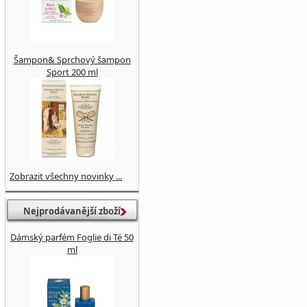
Šampon& Sprchový šampon
Sport 200 ml
Zobrazit všechny novinky ...
Nejprodávanější zboží
Dámský parfém Foglie di Té 50
ml