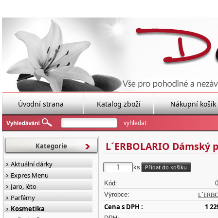
Úvodní strana
Katalog zboží
Nákupní košík
L´ERBOLARIO Dámský parf
Kategorie
Aktuální dárky
ks
Expres Menu
Kód:
Jaro, léto
L´ERB
Výrobce:
Parfémy
Cena s DPH :
1 22
Kosmetika