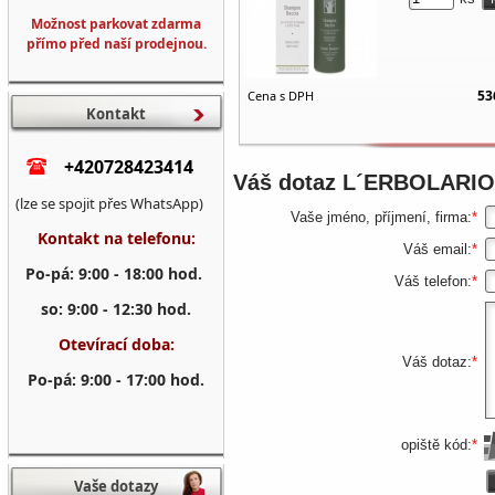
Možnost parkovat zdarma
přímo před naší prodejnou.
53
Cena s DPH
Kontakt
+420728423414
Váš dotaz
L´ERBOLARIO 
(lze se spojit přes WhatsApp)
Vaše jméno, příjmení, firma:
*
Kontakt na telefonu:
Váš email:
*
Po-pá: 9:00 - 18:00 hod.
Váš telefon:
*
so: 9:00 - 12:30 hod.
Otevírací doba:
Váš dotaz:
*
Po-pá: 9:00 - 17:00 hod.
opiště kód:
*
Vaše dotazy