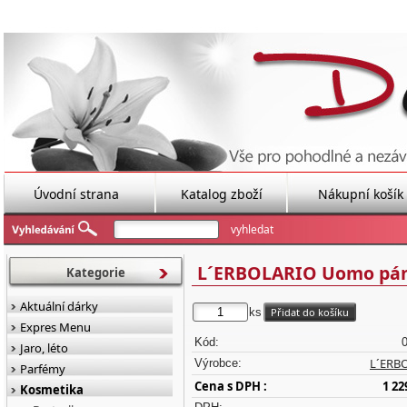
Úvodní strana
Katalog zboží
Nákupní košík
L´ERBOLARIO Uomo pán
Kategorie
Aktuální dárky
ks
Expres Menu
Kód:
Jaro, léto
L´ERB
Výrobce:
Parfémy
Cena s DPH :
1 22
Kosmetika