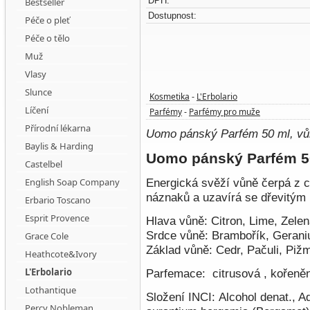
DPH:
Bestseller
Dostupnost:
Péče o pleť
Péče o tělo
Muž
Vlasy
Slunce
Kosmetika
L'Erbolario
-
Líčení
Parfémy
Parfémy pro muže
-
Přírodní lékarna
Uomo pánský Parfém 50 ml, vů
Baylis & Harding
Uomo pánský Parfém 5
Castelbel
English Soap Company
Energická svěží vůně čerpá z c
náznaků a uzavírá se dřevitým
Erbario Toscano
Esprit Provence
Hlava vůně:
Citron, Lime, Zele
Srdce vůně:
Brambořík, Geranium
Grace Cole
Základ vůně:
Cedr, Pačuli, Piž
Heathcote&Ivory
L'Erbolario
Parfemace:
citrusová , kořeně
Lothantique
Složení INCI:
Alcohol denat., A
Percy Nobleman