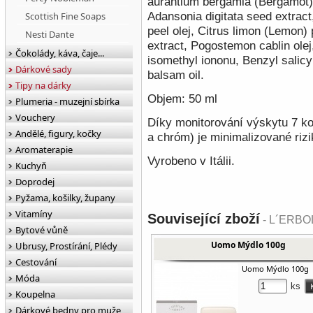
aurantium bergamia (Bergamot) 
Adansonia digitata seed extract,
Scottish Fine Soaps
peel olej, Citrus limon (Lemon)
Nesti Dante
extract, Pogostemon cablin olej,
Čokolády, káva, čaje...
isomethyl iononu, Benzyl salicyla
Dárkové sady
balsam oil.
Tipy na dárky
Objem: 50 ml
Plumeria - muzejní sbírka
Vouchery
Díky monitorování výskytu 7 kov
Andělé, figury, kočky
a chróm) je minimalizované rizi
Aromaterapie
Vyrobeno v Itálii.
Kuchyň
Doprodej
Pyžama, košilky, župany
Vitamíny
Související zboží
- L´ERBO
Bytové vůně
Uomo Mýdlo 100g
Ubrusy, Prostírání, Plédy
Cestování
Uomo Mýdlo 100g
Móda
ks
Koupelna
Dárkové bedny pro muže