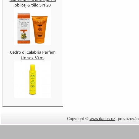
obličej & tělo SPF20
Cedro di Calabria Parfém
Unisex 50 ml
Copyright ©
www.darios.cz
,
provozován