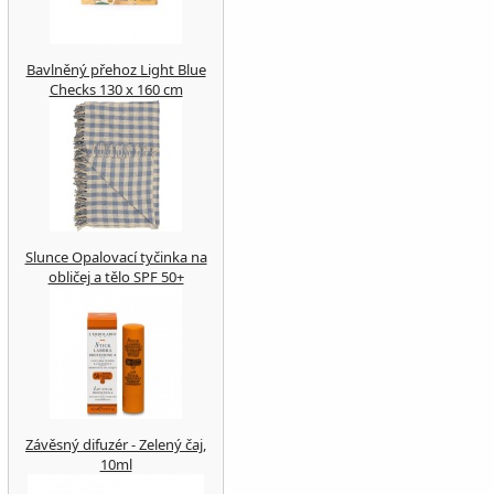
Bavlněný přehoz Light Blue
Checks 130 x 160 cm
Slunce Opalovací tyčinka na
obličej a tělo SPF 50+
Závěsný difuzér - Zelený čaj,
10ml