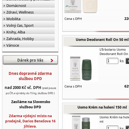
Domácnost
Zdraví, Wellness
Mobilita
22
Cena s DPH
Volný čas, Sport
Knihy, Alba
Zahrada, Hobby
Uomo Deodorant Roll On 50 ml
Vánoce
L'Erbolario Uomo
Deodorant Roll On 
Dárek pro Vás
ks
Dnes dopravné zdarma
službou DPD
62
Cena s DPH
nad 2000 Kč vč. DPH
(platí pouze
po ČR a výrobky do 15 kg, službou DPD.)
Zasíláme na Slovensko
službou DPD
Uomo Krém na holení 150 ml
Zdarma výdejní místo na
Uomo Krém na hole
prodejně, Darios Benešova 16
ml
Jihlava.
ks