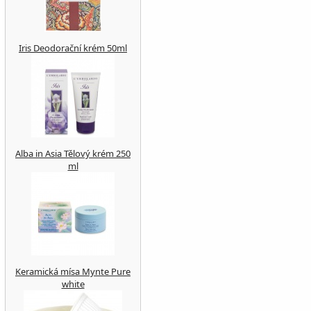
Iris Deodorační krém 50ml
Alba in Asia Tělový krém 250
ml
Keramická mísa Mynte Pure
white