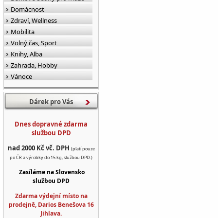
Domácnost
Zdraví, Wellness
Mobilita
Volný čas, Sport
Knihy, Alba
Zahrada, Hobby
Vánoce
Dárek pro Vás
Dnes dopravné zdarma
službou DPD
nad 2000 Kč vč. DPH
(platí pouze
po ČR a výrobky do 15 kg, službou DPD.)
Zasíláme na Slovensko
službou DPD
Zdarma výdejní místo na
prodejně, Darios Benešova 16
Jihlava.