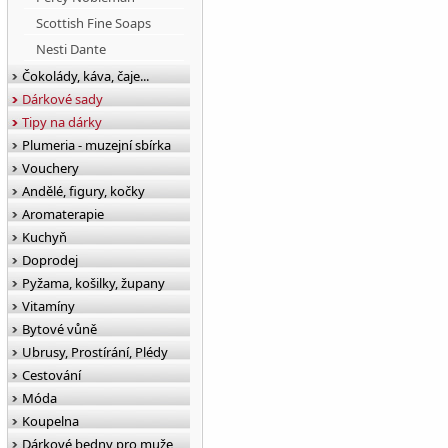
Scottish Fine Soaps
Nesti Dante
Čokolády, káva, čaje...
Dárkové sady
Tipy na dárky
Plumeria - muzejní sbírka
Vouchery
Andělé, figury, kočky
Aromaterapie
Kuchyň
Doprodej
Pyžama, košilky, župany
Vitamíny
Bytové vůně
Ubrusy, Prostírání, Plédy
Cestování
Móda
Koupelna
Dárkové bedny pro muže