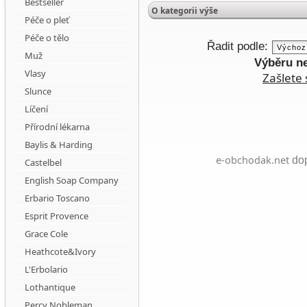
Bestseller
O kategorii výše
Péče o pleť
Péče o tělo
Řadit podle:
Muž
Výběru n
Vlasy
Zašlete 
Slunce
Líčení
Přírodní lékarna
Baylis & Harding
e-obchodak.net
dop
Castelbel
English Soap Company
Erbario Toscano
Esprit Provence
Grace Cole
Heathcote&Ivory
L'Erbolario
Lothantique
Percy Nobleman