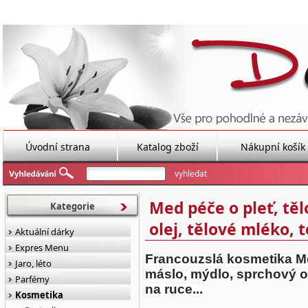
Úvodní strana
Katalog zboží
Nákupní košík
Med péče o pleť, tě
Kategorie
olej, tělové mléko,
Aktuální dárky
Expres Menu
Francouzslá kosmetika Med
Jaro, léto
máslo, mýdlo, sprchový ol
Parfémy
na ruce...
Kosmetika