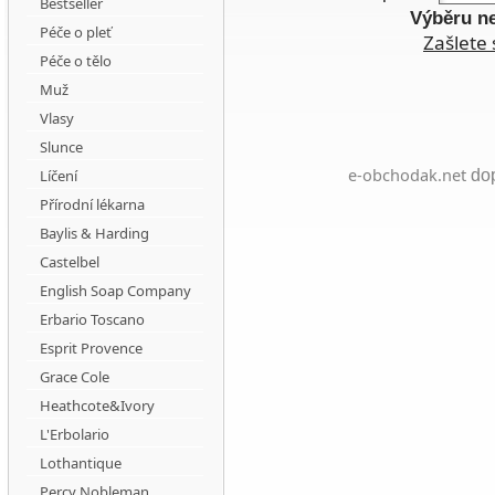
Bestseller
Výběru n
Péče o pleť
Zašlete 
Péče o tělo
Muž
Vlasy
Slunce
e-obchodak.net
Líčení
dop
Přírodní lékarna
Baylis & Harding
Castelbel
English Soap Company
Erbario Toscano
Esprit Provence
Grace Cole
Heathcote&Ivory
L'Erbolario
Lothantique
Percy Nobleman