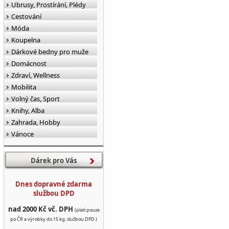
Ubrusy, Prostírání, Plédy
Cestování
Móda
Koupelna
Dárkové bedny pro muže
Domácnost
Zdraví, Wellness
Mobilita
Volný čas, Sport
Knihy, Alba
Zahrada, Hobby
Vánoce
Dárek pro Vás
Dnes dopravné zdarma
službou DPD
nad 2000 Kč vč. DPH
(platí pouze
po ČR a výrobky do 15 kg, službou DPD.)