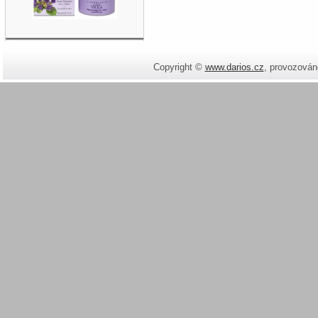
Copyright ©
www.darios.cz
,
provozován