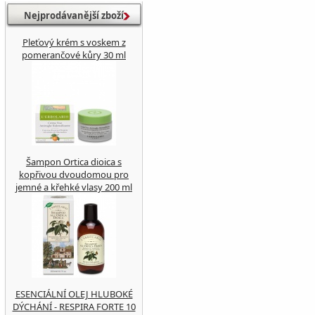
Nejprodávanější zboží
Pleťový krém s voskem z
pomerančové kůry 30 ml
Šampon Ortica dioica s
kopřivou dvoudomou pro
jemné a křehké vlasy 200 ml
ESENCIÁLNÍ OLEJ HLUBOKÉ
DÝCHÁNÍ - RESPIRA FORTE 10