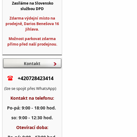
Zasíláme na Slovensko
službou DPD
Zdarma výdejní místo na
prodejně, Darios Benešova 16
Jihlava.
Možnost parkovat zdarma
přímo před naší prodejnou.
Kontakt
+420728423414
(lze se spojit přes WhatsApp)
Kontakt na telefonu:
Po-pá: 9:00 - 18:00 hod.
so: 9:00 - 12:30 hod.
Otevírací doba: