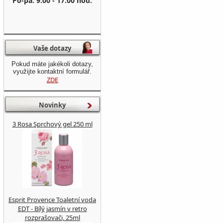
Po-pá: 9:00 - 17:00 hod.
Vaše dotazy
Pokud máte jakékoli dotazy,
využijte kontaktní formulář.
ZDE
Novinky
3 Rosa Sprchový gel 250 ml
Esprit Provence Toaletní voda
EDT - Bílý jasmín v retro
rozprašovači, 25ml