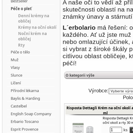
Bestseller
A naše oči to vědí až pří
Péče o pleť
skutečnosti oblastí na na
Denní krémy na
známky únavy a stárnutí
obličej
L´erbolario
má řešení: o
Krémy na oční okolí
Noční krém na
každého. Ať už jste muž 
obličej
nebo omlazující účinek, 
Rty
si vybrat z široké škály
Péče o tělo
citlivou oblast obličeje, 
Muž
péčí!
Vlasy
Slunce
O kategorii výše
Líčení
Výrobce:
Přírodní lékarna
Polo
Baylis & Harding
Castelbel
Risposta Dettagli Krém na oční okolí a
ml
English Soap Company
Risposta Dettagli 
Erbario Toscano
oční okolí a rty 30 
Esprit Provence
ks