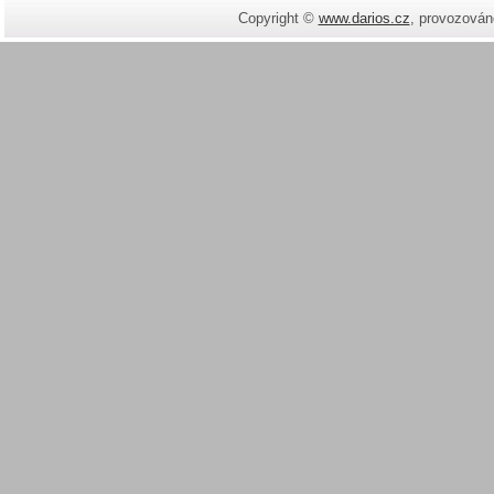
Copyright ©
www.darios.cz
,
provozován