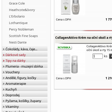
Grace Cole
Heathcote&Ivory
L'Erbolario
1 77
Cena s DPH
Lothantique
Percy Nobleman
Scottish Fine Soaps
CollagenAttivo Krém na oční okolí a rt
Nesti Dante
CollagenAttivo Kré
Čokolády, káva, čaje...
oční okolí a rty 15 
Dárkové sady
ks
Tipy na dárky
Plumeria - muzejní sbírka
Vouchery
Andělé, figury, kočky
1 21
Cena s DPH
Aromaterapie
Kuchyň
Doprodej
Pyžama, košilky, župany
Vitamíny