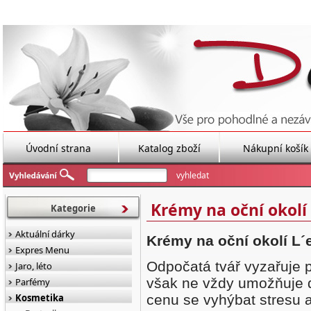
Úvodní strana
Katalog zboží
Nákupní košík
Krémy na oční okolí 
Kategorie
Aktuální dárky
Krémy na oční okolí L´
Expres Menu
Odpočatá tvář vyzařuje p
Jaro, léto
však ne vždy umožňuje 
Parfémy
Kosmetika
cenu se vyhýbat stresu a