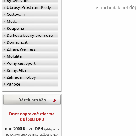
Bytové vůně
e-obchodak.net
Ubrusy, Prostírání, Plédy
dop
Cestování
Móda
Koupelna
Dárkové bedny pro muže
Domácnost
Zdraví, Wellness
Mobilita
Volný čas, Sport
Knihy, Alba
Zahrada, Hobby
Vánoce
Dárek pro Vás
Dnes dopravné zdarma
službou DPD
nad 2000 Kč vč. DPH
(platí pouze
po ČR a výrobky do 15 kg, službou DPD.)