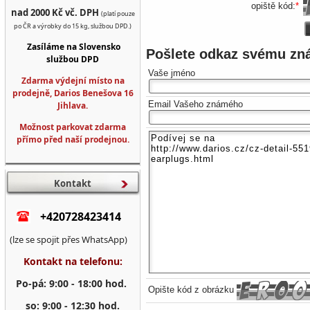
opiště kód:
*
nad 2000 Kč vč. DPH
(platí pouze
po ČR a výrobky do 15 kg, službou DPD.)
Zasíláme na Slovensko
Pošlete odkaz svému z
službou DPD
Vaše jméno
Zdarma výdejní místo na
prodejně, Darios Benešova 16
Email Vašeho známého
Jihlava.
Možnost parkovat zdarma
přímo před naší prodejnou.
Kontakt
+420728423414
(lze se spojit přes WhatsApp)
Kontakt na telefonu:
Po-pá: 9:00 - 18:00 hod.
Opište kód z obrázku
so: 9:00 - 12:30 hod.