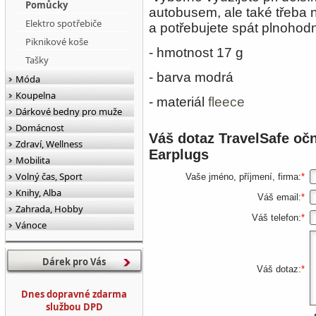
Pomůcky
autobusem, ale také třeba 
Elektro spotřebiče
a potřebujete spát plnoho
Piknikové koše
- hmotnost 17 g
Tašky
- barva modrá
Móda
Koupelna
- materiál
fleece
Dárkové bedny pro muže
Domácnost
Váš dotaz
TravelSafe oč
Zdraví, Wellness
Earplugs
Mobilita
Volný čas, Sport
Vaše jméno, příjmení, firma:
*
Knihy, Alba
Váš email:
*
Zahrada, Hobby
Váš telefon:
*
Vánoce
Dárek pro Vás
Váš dotaz:
*
Dnes dopravné zdarma
službou DPD