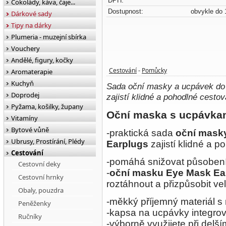
DPH:
Čokolády, káva, čaje...
Dostupnost:
obvykle do 
Dárkové sady
Tipy na dárky
Plumeria - muzejní sbírka
Vouchery
Andělé, figury, kočky
Cestování
Pomůcky
Aromaterapie
-
Kuchyň
Sada oční masky a ucpávek do 
Doprodej
zajistí klidné a pohodlné cestov
Pyžama, košilky, župany
Oční maska s ucpávka
Vitamíny
Bytové vůně
-praktická sada
oční
masky
Ubrusy, Prostírání, Plédy
Earplugs
zajistí klidné a 
Cestování
-pomáhá snižovat působení 
Cestovní deky
-
oční masku Eye Mask Ea
Cestovní hrnky
roztáhnout a přizpůsobit vel
Obaly, pouzdra
-měkký příjemný materiál s
Peněženky
-kapsa na ucpávky integro
Ručníky
-výborně využijete při delš