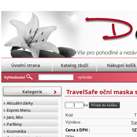
Úvodní strana
Katalog zboží
Nákupní košík
TravelSafe oční maska 
Kategorie
Aktuální dárky
ks
Expres Menu
Kód:
T
Jaro, léto
Tra
Výrobce:
Parfémy
Cena s DPH :
12
Kosmetika