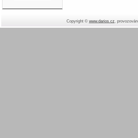
Copyright ©
www.darios.cz
,
provozován