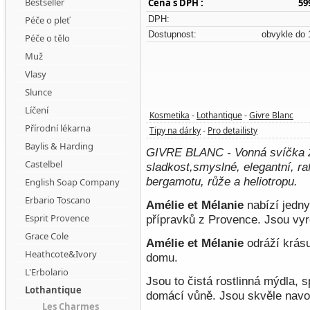
Bestseller
Cena s DPH :
59
Péče o pleť
DPH:
Dostupnost:
obvykle do 
Péče o tělo
Muž
Vlasy
Slunce
Líčení
Kosmetika
Lothantique
Givre Blanc
-
-
Přírodní lékarna
Tipy na dárky
Pro detailisty
-
Baylis & Harding
GIVRE BLANC - Vonná svíčka 20
Castelbel
sladkost,smyslné, elegantní, r
bergamotu, růže a heliotropu.
English Soap Company
Erbario Toscano
Amélie et Mélanie
nabízí jedny
Esprit Provence
přípravků z Provence. Jsou vyr
Grace Cole
Amélie et Mélanie
odráží krásu
Heathcote&Ivory
domu.
L'Erbolario
Jsou to čistá rostlinná mýdla, s
Lothantique
domácí vůně. Jsou skvěle navo
Les Charmes