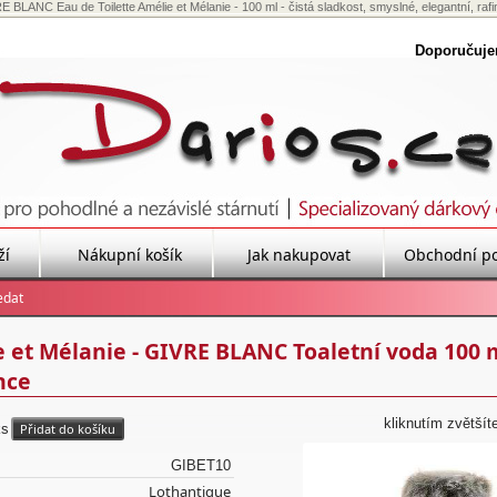
 BLANC Eau de Toilette Amélie et Mélanie - 100 ml - čistá sladkost, smyslné, elegantní, raf
Doporučuj
ží
Nákupní košík
Jak nakupovat
Obchodní p
 et Mélanie - GIVRE BLANC Toaletní voda 100 m
nce
kliknutím zvětšít
ks
GIBET10
Lothantique