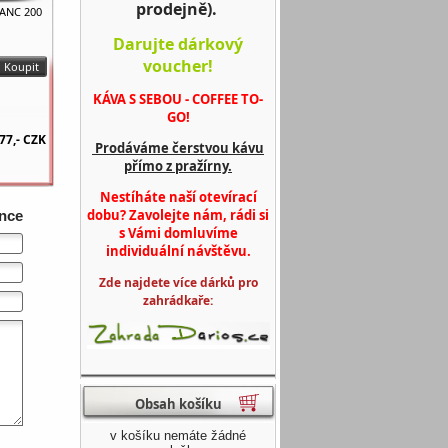
prodejně).
LANC 200
Darujte dárkový
voucher!
KÁVA S SEBOU - COFFEE TO-
GO!
77,-
CZK
Prodáváme čerstvou kávu
přímo z pražírny.
Nestíháte naší otevírací
dobu? Zavolejte nám, rádi si
ence
s Vámi domluvíme
individuální návštěvu.
Zde najdete více dárků pro
zahrádkaře:
Obsah košíku
v košíku nemáte žádné