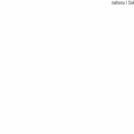
nahoru
Tis
|