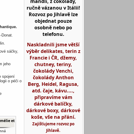
mandlí, z čokolády,
ručně vázanou v Itálii!
Rozvoz po Jihlavě lze
objednat pouze
osobně nebo po
hantique.
telefonu.
t-Donat.
in.
Naskladnili jsme větší
výběr delikates, terin z
lové sáčky,
Francie i ČR, džemy,
chutney, teriny,
m jeho
čokolády Venchi,
čokolády Anthon
e spojení
gii o péči o
Berg, Heidel, Ragusa,
atd. čaje, kávu....,
e
připravíme vám
dárkové balíčky,
dárkové boxy, dárkové
koše, vše na přání.
mélie et
Zajišťujeme rozvoz po
Jihlavě.
onná