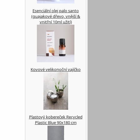
Esenciální olej palo santo
(guajakové dřevo, vnější &
vnitřní 10ml užití)
Kovové velikonoční vajíčko
Plastový kobereček Recycled
Plastic Blue 90x180 cm