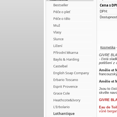
Bestseller
Cena s DP
Péče o pleť
DPH:
Dostupnost
Péče o tělo
Muž
Vlasy
Slunce
Líčení
Kosmetika
Přírodní lékarna
GIVRE BLANC
Baylis & Harding
- čistá sla
potěšení z 
Castelbel
Amélie et 
English Soap Company
francouzský
Erbario Toscano
Amélie et 
Esprit Provence
Jsou to čis
skvěle navo
Grace Cole
Heathcote&Ivory
GIVRE BLA
L'Erbolario
Eau de Toil
vůně bergam
Lothantique