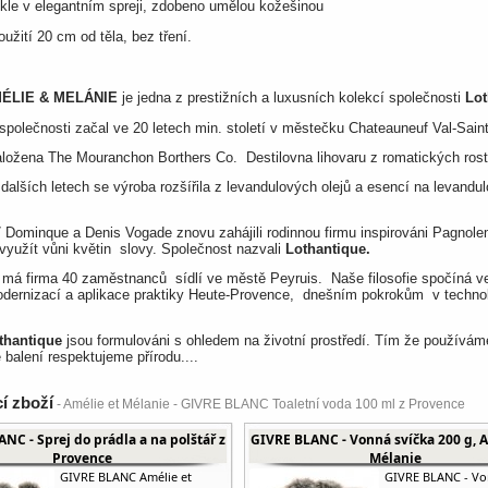
kle v elegantním spreji, zdobeno umělou kožešinou
užití 20 cm od těla, bez tření.
ÉLIE & MELÁNIE
je jedna z prestižních a luxusních kolekcí společnosti
Lot
 společnosti začal ve 20 letech min. století v městečku Chateauneuf Val-Sain
ložena The Mouranchon Borthers Co. Destilovna lihovaru z romatických rostl
dalších letech se výroba rozšířila z levandulových olejů a esencí na levandu
 Dominque a Denis Vogade znovu zahájili rodinnou firmu inspirováni Pagnole
využít vůni květin slovy. Společnost nazvali
Lothantique.
 má firma 40 zaměstnanců sídlí ve městě Peyruis. Naše filosofie spočíná v
odernizací a aplikace praktiky Heute-Provence, dnešním pokrokům v technolo
thantique
jsou formulováni s ohledem na životní prostředí. Tím že používám
 balení respektujeme přírodu....
cí zboží
- Amélie et Mélanie - GIVRE BLANC Toaletní voda 100 ml z Provence
NC - Sprej do prádla a na polštář z
GIVRE BLANC - Vonná svíčka 200 g, A
Provence
Mélanie
GIVRE BLANC Amélie et
GIVRE BLANC - V