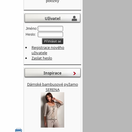
položky
Uživatel
Jméno:
Heslo:
Registrace nového
uživatele
Zaslat heslo
Inspirace
Dámské bambusové pyžamo
SERENA