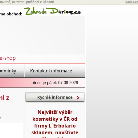
inované, extrémní potěšení z úžasné ...
darios.cz
eme obchod:
odmínky
Kontaktní informace
dnes je pátek 07.08.2026
l z
Rychlé informace
Největší výběr
e
kosmetiky v ČR od
firmy L´Erbolario
skladem, navštivte