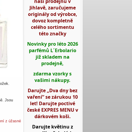
naší prodejnu v
Jihlavě, zaručujeme
originály od výrobce,
dovoz kompletně
celého sortimentu
této značky
Novinky pro léto 2026
parfémů L´Erbolario
již skladem na
prodejně,
zdarma vzorky s
vašimi nákupy.
ložek.
Darujte „Dva dny bez
vaření“ se zárukou 10
ně. Jsou
let! Darujte poctivé
české EXPRES MENU v
dárkovém koši.
šení z úžasné
Darujte květinu z