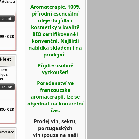
přátelskou
Aromaterapie, 100%
..
přírodní esenciální
oleje do jídla i
kosmetiky v kvalitě
BIO certifikované i
99,-
CZK
konvenční. Nejširší
nabídka skladem i na
prodejně.
lie et
Přijďte osobně
rfém
vyzkoušet!
ique,
í ...
Poradenství ve
francouzské
aromaterapii, lze se
objednat na konkretní
80,-
CZK
čas.
Prodej vín, sektu,
portugaských
Provence
vín
(pouze na naší