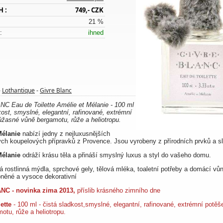
H :
749,- CZK
21 %
:
ihned
Lothantique
Givre Blanc
-
-
 Eau de Toilette Amélie et Mélanie - 100 ml
dkost, smyslné, elegantní, rafinované, extrémní
úžasné vůně bergamotu, růže a heliotropu.
Mélanie
nabízí jedny z nejluxusnějších
ch koupelových přípravků z Provence. Jsou vyrobeny z přírodních prvků a s
Mélanie
odráží krásu těla a přináší smyslný luxus a styl do vašeho domu.
tá rostlinná mýdla, sprchové gely, tělová mléka, toaletní potřeby a domácí vů
něné a vysoce dekorativní
NC - novinka zima 2013,
příslib krásného zimního dne
ette
- 100 ml - čistá sladkost,smyslné, elegantní, rafinované, extrémní potě
otu, růže a heliotropu.