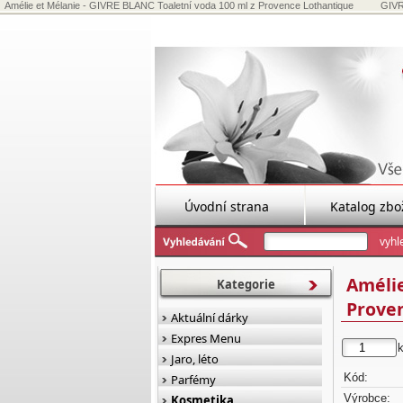
Amélie et Mélanie - GIVRE BLANC Toaletní voda 100 ml z Provence Lothantique
GIVRE
Úvodní strana
Katalog zbo
Amélie
Kategorie
Prove
Aktuální dárky
Expres Menu
Jaro, léto
Kód:
Parfémy
Výrobce:
Kosmetika