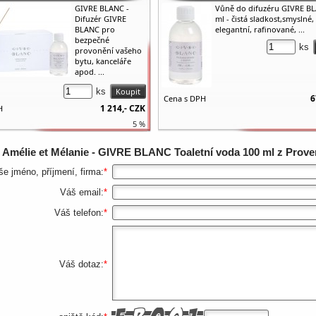
GIVRE BLANC -
Vůně do difuzéru GIVRE B
Difuzér GIVRE
ml - čistá sladkost,smyslné,
BLANC pro
elegantní, rafinované, ...
bezpečné
ks
provonění vašeho
bytu, kanceláře
apod. ...
ks
6
Cena s DPH
1 214,-
CZK
H
5 %
z
Amélie et Mélanie - GIVRE BLANC Toaletní voda 100 ml z Prov
še jméno, příjmení, firma:
*
Váš email:
*
Váš telefon:
*
Váš dotaz:
*