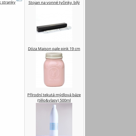
k stranky
Stojan na vonné tyčinky, bílý
Dóza Maison pale pink 19 cm
Přírodní tekutá mýdlová báze
(tělo&vlasy) 500ml