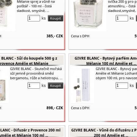
Mélanie sprej a vůně na
svíčka 200 g pro 
polštář - 100 ml - čistá
atmosféru, - čistá
sladkost, smyslné, ...
sladkost,smyslné, .
ks
ks
385,-
CZK
5
H
Cena s DPH
 BLANC - Sůl do koupele 500 g z
GIVRE BLANC - Bytový parfém Amé
rovence Amélie et Mélanie
Mélanie 100 ml Amélie et ...
GIVRE BLANC - Skutečně mořská
GIVRE BLANC - Bytový pa
sůl jemně provoněná směsí
Amélie et Mélanie Lothant
bergamotu, růže a heliotropu, ...
objem 100 ml, pro navozen
ks
ks
898,-
CZK
5
H
Cena s DPH
LANC - Difuzér z Provence 200 ml
GIVRE BLANC - Vůně do difuzéru z 
mélie et Mélanie 100 ml ...
200 ml Amélie et ...