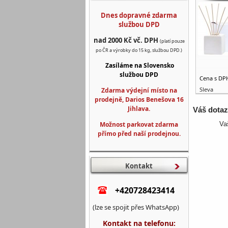
Dnes dopravné zdarma
službou DPD
nad 2000 Kč vč. DPH
(platí pouze
po ČR a výrobky do 15 kg, službou DPD.)
Zasíláme na Slovensko
službou DPD
Cena s DP
Sleva
Zdarma výdejní místo na
prodejně, Darios Benešova 16
Jihlava.
Váš dota
Možnost parkovat zdarma
Va
přímo před naší prodejnou.
Kontakt
+420728423414
(lze se spojit přes WhatsApp)
Kontakt na telefonu: