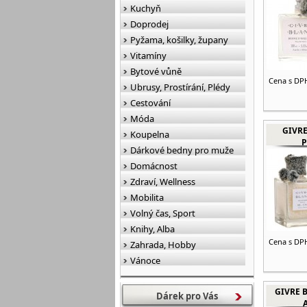
Kuchyň
Doprodej
Pyžama, košilky, župany
Vitamíny
Bytové vůně
Cena s DP
Ubrusy, Prostírání, Plédy
Cestování
Móda
GIVRE
Koupelna
P
Dárkové bedny pro muže
Domácnost
Zdraví, Wellness
Mobilita
Volný čas, Sport
Knihy, Alba
Cena s DP
Zahrada, Hobby
Vánoce
GIVRE B
Dárek pro Vás
A