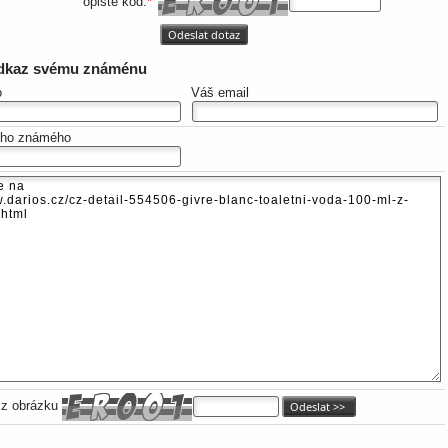
opiště kód:
*
odkaz svému známénu
o
Váš email
eho známého
 z obrázku