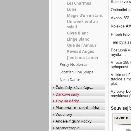
Baleno ve s
Les Charmes
Lune
Optimální po
Magie d'un instant
Akohol 85°
Un week-end au
Kolekce
AM
soleil
Givre Blanc
Příběh této
Linge Blanc
Tam byla za
Que de ľ Amour
Postupně v 
Réves ď Anges
mýdla….
J´entends la mer
V roce 1987
Percy Nobleman
schopností 
Scottish Fine Soaps
V této době
Nesti Dante
tradice s m
pleť.
Čokolády, káva, čaje...
Výrobky
Lo
Dárkové sady
recyklované
Tipy na dárky
Plumeria - muzejní sbírka
Souvisejí
Vouchery
GIVRE BLA
Andělé, figury, kočky
Aromaterapie