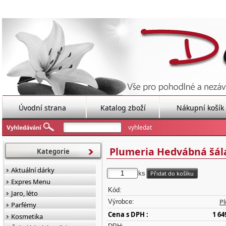
Úvodní strana
Katalog zboží
Nákupní košík
Plumeria Hedvábná šál
Kategorie
Aktuální dárky
ks
Expres Menu
Kód:
Jaro, léto
P
Výrobce:
Parfémy
Cena s DPH :
1 64
Kosmetika