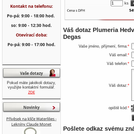
ks
Kontakt na telefonu:
54
Cena s DPH
Po-pá: 9:00 - 18:00 hod.
so: 9:00 - 12:30 hod.
Váš dotaz
Plumeria Hedv
Otevírací doba:
Degas
Po-pá: 9:00 - 17:00 hod.
Vaše jméno, příjmení, firma:
*
Váš email:
*
Váš telefon:
*
Vaše dotazy
Pokud máte jakékoli dotazy,
Váš dotaz:
*
využijte kontaktní formulář.
ZDE
Novinky
opiště kód:
*
Přívěsek na klíče Waterlilies -
Lekníny Claude Monet
Pošlete odkaz svému z