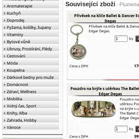
Související zboží
- Plumeri
Aromaterapie
Kuchyň
Přívěsek na klíče Ballet & Dancer E
Doprodej
Degas
Přívěsek na klíče Ballet & Danc
Pyžama, košilky, župany
Edgar Degas.
Vitamíny
ks
Bytové vůně
Ubrusy, Prostírání, Plédy
Cestování
Móda
17
Cena s DPH
Koupelna
Dárkové bedny pro muže
Domácnost
Pouzdro na brýle s utěrkou The Ballet
Zdraví, Wellness
Edgar Degas
Mobilita
Pouzdro na 
utěrkou Po
Volný čas, Sport
na brýle s 
Knihy, Alba
The Ballet C
Edgar Dega
Zahrada, Hobby
Vánoce
ks
39
Cena s DPH