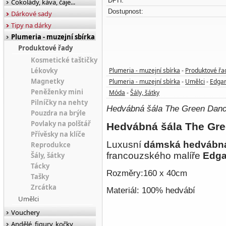
DPH:
Čokolády, káva, čaje...
Dostupnost:
Dárkové sady
Tipy na dárky
Plumeria - muzejní sbírka
Produktové řady
Kosmetické taštičky
Lékovky
Plumeria - muzejní sbírka
Produktové řa
-
Magnetky
Plumeria - muzejní sbírka
Umělci
Edga
-
-
Peněženky mini
Móda
Šály, šátky
-
Pilníčky na nehty
Hedvábná šála The Green Danc
Pouzdra na brýle
Povlaky na polštář
Hedvábná šála The Gr
Přívěsky na klíče
Luxusní
dámská hedvábná
Reprodukce
francouzského malíře
Edga
Šály, šátky
Tácky
Rozměry:160 x 40cm
Tašky
Zrcátka
Materiál: 100% hedvábí
Umělci
Vouchery
Andělé, figury, kočky