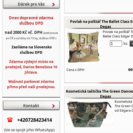
Dárek pro Vás
Dnes dopravné zdarma
Povlak na polštář The Ballet Class 
službou DPD
Degas
Povlak na polštář 
nad 2000 Kč vč. DPH
(platí pouze
Ballet Class Edgar 
po ČR a výrobky do 15 kg, službou DPD.)
ks
Zasíláme na Slovensko
službou DPD
Zdarma výdejní místo na
prodejně, Darios Benešova 16
66
Cena s DPH
Jihlava.
Možnost parkovat zdarma
přímo před naší prodejnou.
Kosmetická taštička The Green Dance
Degas
Kosmetická 
Kontakt
The Green 
od Edgara 
+420728423414
(lze se spojit přes WhatsApp)