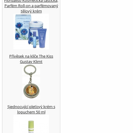
Fiordaliso Kosmetická taštička,
Parfém Roll-on a parfémovaný
tělový krém
Přívěsek na klíče The Kiss
Gustav Klimt
Sjednocující pleťový krém s
lopuchem 50 ml