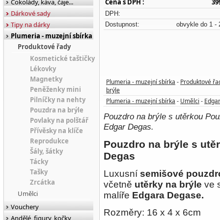
Čokolády, káva, čaje...
Cena s DPH :
39
Dárkové sady
DPH:
Tipy na dárky
Dostupnost:
obvykle do 1 - 
Plumeria - muzejní sbírka
Produktové řady
Kosmetické taštičky
Lékovky
Magnetky
Plumeria - muzejní sbírka
Produktové řa
-
Peněženky mini
brýle
Pilníčky na nehty
Plumeria - muzejní sbírka
Umělci
Edga
-
-
Pouzdra na brýle
Pouzdro na brýle s utěrkou Pou
Povlaky na polštář
Edgar Degas.
Přívěsky na klíče
Reprodukce
Pouzdro na brýle s ut
Šály, šátky
Degas
Tácky
Tašky
Luxusní
semišové
pouzdr
Zrcátka
včetně
utěrky na brýle
ve 
Umělci
malíře
Edgara Degase.
Vouchery
Rozměry: 16 x 4 x 6cm
Andělé, figury, kočky