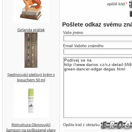
opiště kód:
*
Pošlete odkaz svému z
Girlanda ptáček
Vaše jméno
Email Vašeho známého
Sjednocující pleťový krém s
lopuchem 50 ml
Ristruttura Obnovující
Opište kód z obrázku
šampon na poškozené vlasy