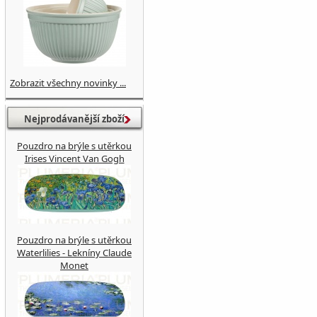
Zobrazit všechny novinky ...
Nejprodávanější zboží
Pouzdro na brýle s utěrkou
Irises Vincent Van Gogh
Pouzdro na brýle s utěrkou
Waterlilies - Lekníny Claude
Monet