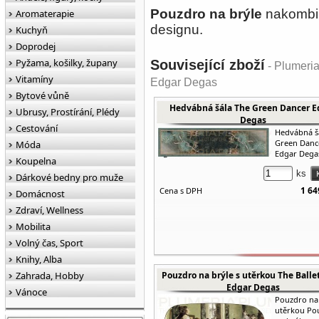
Pouzdro na brýle
nakombinu
Aromaterapie
designu.
Kuchyň
Doprodej
Pyžama, košilky, župany
Související zboží
- Plumeria
Vitamíny
Edgar Degas
Bytové vůně
Hedvábná šála The Green Dancer E
Ubrusy, Prostírání, Plédy
Degas
Cestování
Hedvábná š
Green Danc
Móda
Edgar Dega
Koupelna
ks
Dárkové bedny pro muže
1 64
Cena s DPH
Domácnost
Zdraví, Wellness
Mobilita
Volný čas, Sport
Knihy, Alba
Zahrada, Hobby
Pouzdro na brýle s utěrkou The Ballet
Edgar Degas
Vánoce
Pouzdro na 
utěrkou Po