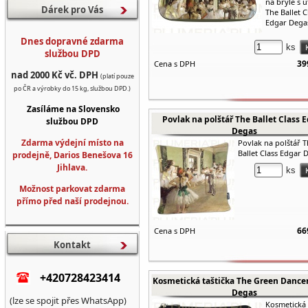
na brýle s 
Dárek pro Vás
The Ballet C
Edgar Dega
Dnes dopravné zdarma
ks
službou DPD
39
Cena s DPH
nad 2000 Kč vč. DPH
(platí pouze
po ČR a výrobky do 15 kg, službou DPD.)
Zasíláme na Slovensko
Povlak na polštář The Ballet Class 
službou DPD
Degas
Zdarma výdejní místo na
Povlak na polštář 
Ballet Class Edgar 
prodejně, Darios Benešova 16
Jihlava.
ks
Možnost parkovat zdarma
přímo před naší prodejnou.
66
Cena s DPH
Kontakt
+420728423414
Kosmetická taštička The Green Dance
Degas
(lze se spojit přes WhatsApp)
Kosmetická 