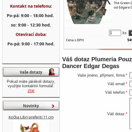
The Green 
Kontakt na telefonu:
od Edgara 
Po-pá: 9:00 - 18:00 hod.
so: 9:00 - 12:30 hod.
ks
Otevírací doba:
54
Cena s DPH
Po-pá: 9:00 - 17:00 hod.
Váš dotaz
Plumeria Pouz
Dancer Edgar Degas
Vaše dotazy
Vaše jméno, příjmení, firma:
*
Pokud máte jakékoli dotazy,
Váš email:
*
využijte kontaktní formulář.
ZDE
Váš telefon:
*
Novinky
Váš dotaz:
*
Kočka Libri preferiti 11 cm